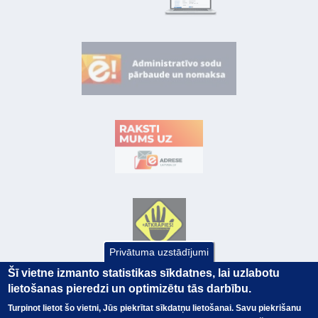
Privātuma uzstādījumi
Šī vietne izmanto statistikas sīkdatnes, lai uzlabotu
lietošanas pieredzi un optimizētu tās darbību.
Turpinot lietot šo vietni, Jūs piekrītat sīkdatņu lietošanai. Savu piekrišanu