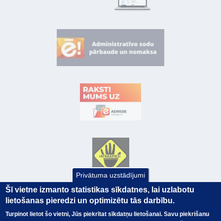
Privātuma uzstādījumi
Šī vietne izmanto statistikas sīkdatnes, lai uzlabotu
lietošanas pieredzi un optimizētu tās darbību.
Turpinot lietot šo vietni, Jūs piekrītat sīkdatņu lietošanai. Savu piekrišanu