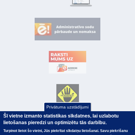
Privātuma uzstādījumi
Šī vietne izmanto statistikas sīkdatnes, lai uzlabotu
lietošanas pieredzi un optimizētu tās darbību.
Turpinot lietot šo vietni, Jūs piekrītat sīkdatņu lietošanai. Savu piekrišanu