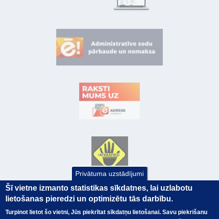
Privātuma uzstādījumi
Šī vietne izmanto statistikas sīkdatnes, lai uzlabotu
lietošanas pieredzi un optimizētu tās darbību.
Turpinot lietot šo vietni, Jūs piekrītat sīkdatņu lietošanai. Savu piekrišanu