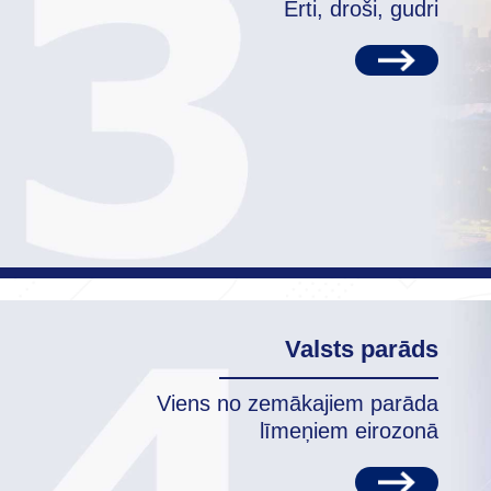
Ērti, droši, gudri
Valsts parāds
Viens no zemākajiem parāda
līmeņiem eirozonā