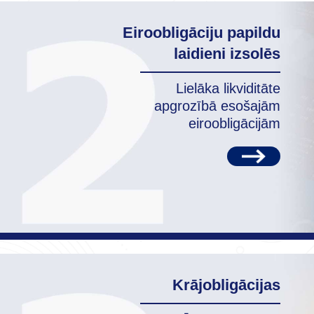
Eiroobligāciju papildu
laidieni izsolēs
Lielāka likviditāte
apgrozībā esošajām
eiroobligācijām
Krājobligācijas