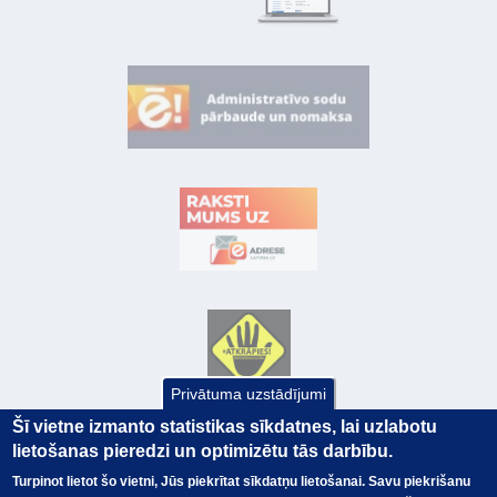
Privātuma uzstādījumi
Šī vietne izmanto statistikas sīkdatnes, lai uzlabotu
lietošanas pieredzi un optimizētu tās darbību.
Turpinot lietot šo vietni, Jūs piekrītat sīkdatņu lietošanai. Savu piekrišanu