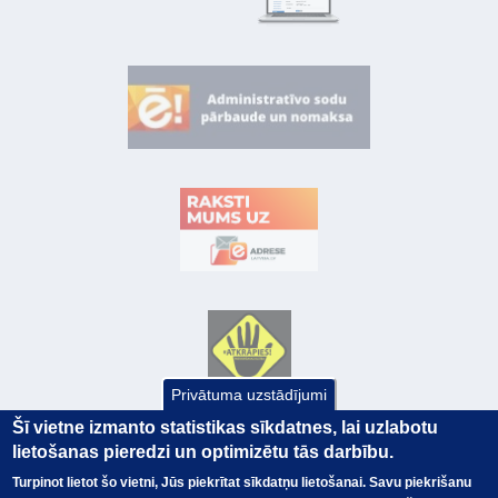
Privātuma uzstādījumi
Šī vietne izmanto statistikas sīkdatnes, lai uzlabotu
lietošanas pieredzi un optimizētu tās darbību.
Turpinot lietot šo vietni, Jūs piekrītat sīkdatņu lietošanai. Savu piekrišanu