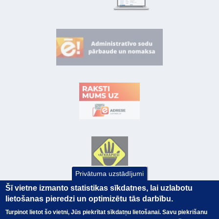
Privātuma uzstādījumi
Šī vietne izmanto statistikas sīkdatnes, lai uzlabotu
lietošanas pieredzi un optimizētu tās darbību.
Turpinot lietot šo vietni, Jūs piekrītat sīkdatņu lietošanai. Savu piekrišanu