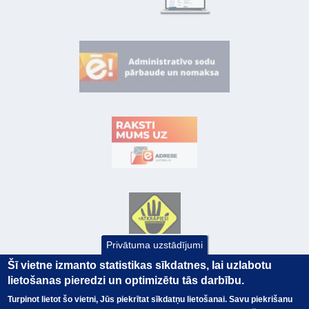
Privātuma uzstādījumi
Šī vietne izmanto statistikas sīkdatnes, lai uzlabotu
lietošanas pieredzi un optimizētu tās darbību.
Turpinot lietot šo vietni, Jūs piekrītat sīkdatņu lietošanai. Savu piekrišanu