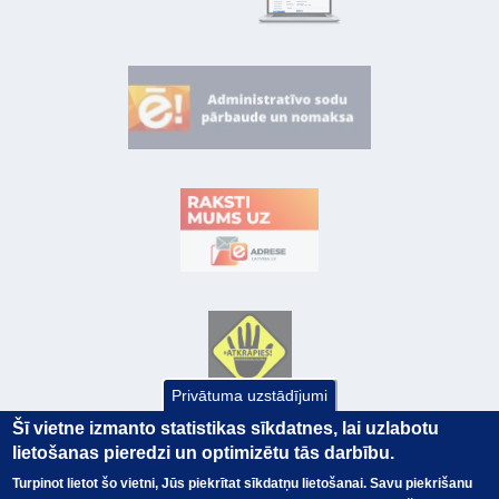
Privātuma uzstādījumi
Šī vietne izmanto statistikas sīkdatnes, lai uzlabotu
lietošanas pieredzi un optimizētu tās darbību.
Turpinot lietot šo vietni, Jūs piekrītat sīkdatņu lietošanai. Savu piekrišanu