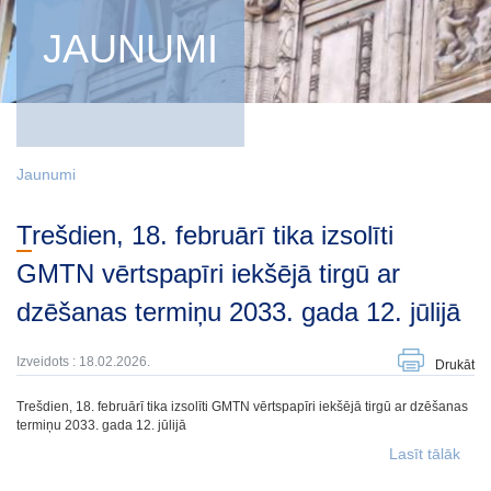
JAUNUMI
Jaunumi
Trešdien, 18. februārī tika izsolīti
GMTN vērtspapīri iekšējā tirgū ar
dzēšanas termiņu 2033. gada 12. jūlijā
Izveidots : 18.02.2026.
Drukāt
Trešdien, 18. februārī tika izsolīti GMTN vērtspapīri iekšējā tirgū ar dzēšanas
termiņu 2033. gada 12. jūlijā
Lasīt tālāk