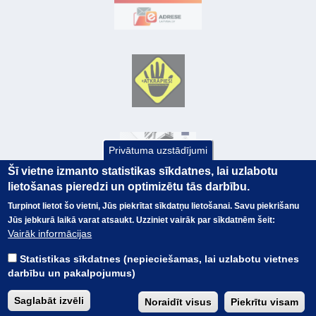
Privātuma uzstādījumi
Šī vietne izmanto statistikas sīkdatnes, lai uzlabotu
lietošanas pieredzi un optimizētu tās darbību.
Turpinot lietot šo vietni, Jūs piekrītat sīkdatņu lietošanai. Savu piekrišanu
Jūs jebkurā laikā varat atsaukt. Uzziniet vairāk par sīkdatnēm šeit:
© Valsts kase 2017
EK GRĀMATVEDĪBAS KURSS
Vairāk informācijas
SAITES
Visas tiesības
rezervētas.
SAISTĪBU ATRUNA
Statistikas sīkdatnes (nepieciešamas, lai uzlabotu vietnes
TERMINI
darbību un pakalpojumus)
KONTAKTI
BUJ
Saglabāt izvēli
Noraidīt visus
Piekrītu visam
PIEKĻŪSTAMĪBAS PAZIŅOJUMS