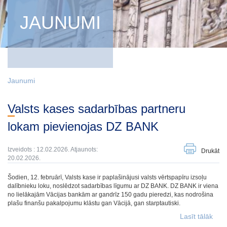
JAUNUMI
Jaunumi
Valsts kases sadarbības partneru
lokam pievienojas DZ BANK
Izveidots : 12.02.2026. Atjaunots:
Drukāt
20.02.2026.
Šodien, 12. februārī, Valsts kase ir paplašinājusi valsts vērtspapīru izsoļu
dalībnieku loku, noslēdzot sadarbības līgumu ar DZ BANK. DZ BANK ir viena
no lielākajām Vācijas bankām ar gandrīz 150 gadu pieredzi, kas nodrošina
plašu finanšu pakalpojumu klāstu gan Vācijā, gan starptautiski.
Lasīt tālāk