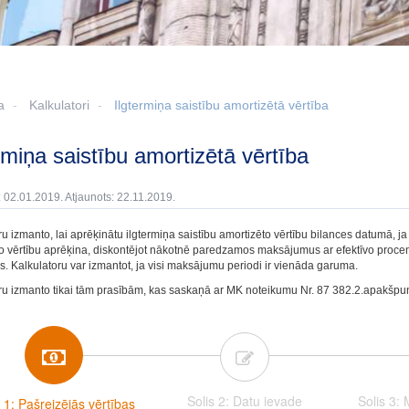
a
Kalkulatori
Ilgtermiņa saistību amortizētā vērtība
ermiņa saistību amortizētā vērtība
: 02.01.2019. Atjaunots: 22.11.2019.
ru izmanto, lai aprēķinātu ilgtermiņa saistību amortizēto vērtību bilances datumā
o vērtību aprēķina, diskontējot nākotnē paredzamos maksājumus ar efektīvo procentu
. Kalkulatoru var izmantot, ja visi maksājumu periodi ir vienāda garuma.
ru izmanto tikai tām prasībām, kas saskaņā ar MK noteikumu Nr. 87 382.2.apakšpunk