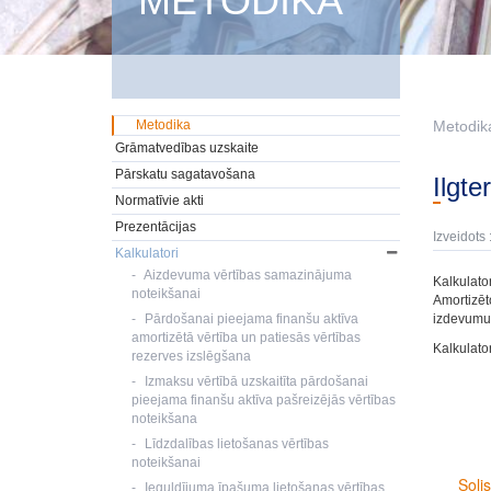
METODIKA
Metodika
Metodik
Grāmatvedības uzskaite
Pārskatu sagatavošana
Ilgt
Normatīvie akti
Prezentācijas
Izveidots 
Kalkulatori
Aizdevuma vērtības samazinājuma
Kalkulato
noteikšanai
Amortizēt
Pārdošanai pieejama finanšu aktīva
izdevumus
amortizētā vērtība un patiesās vērtības
Kalkulato
rezerves izslēgšana
Izmaksu vērtībā uzskaitīta pārdošanai
pieejama finanšu aktīva pašreizējās vērtības
noteikšana
Līdzdalības lietošanas vērtības
noteikšanai
Ieguldījuma īpašuma lietošanas vērtības