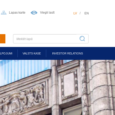
Lapas karte
Viegli lasīt
LV
EN
m
ALPOJUMI
VALSTS KASE
INVESTOR RELATIONS