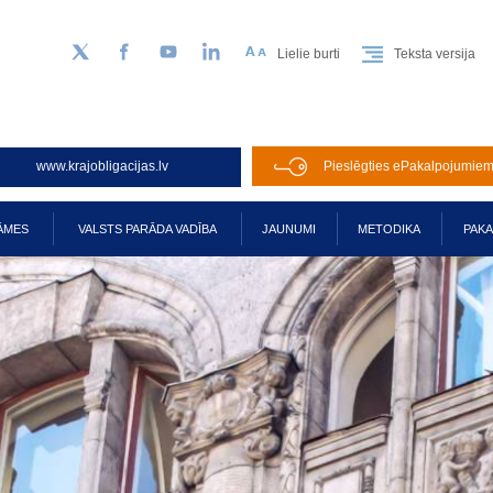
Lielie burti
Teksta versija
Sekojiet mums Twitter
Facebook
YouTube
LinkedIn
www.krajobligacijas.lv
Pieslēgties ePakalpojumie
ĀMES
VALSTS PARĀDA VADĪBA
JAUNUMI
METODIKA
PAK