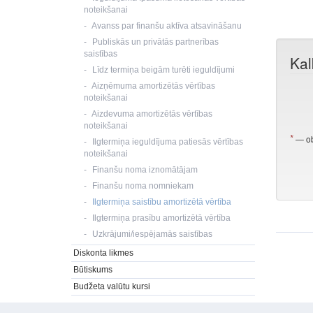
noteikšanai
Avanss par finanšu aktīva atsavināšanu
Publiskās un privātās partnerības
saistības
Līdz termiņa beigām turēti ieguldījumi
Aizņēmuma amortizētās vērtības
noteikšanai
Aizdevuma amortizētās vērtības
noteikšanai
Ilgtermiņa ieguldījuma patiesās vērtības
noteikšanai
Finanšu noma iznomātājam
Finanšu noma nomniekam
Ilgtermiņa saistību amortizētā vērtība
Ilgtermiņa prasību amortizētā vērtība
Uzkrājumi/iespējamās saistības
Diskonta likmes
Būtiskums
Budžeta valūtu kursi