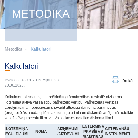
METODIKA
Metodika
Kalkulatori
Kalkulatori
Izveidots : 02.01.2019. Atjaunots:
Drukāt
20.06.2023.
Kalkulatorus izmanto, lai aprēķinātu grāmatvedības uzskaitē atzīstamo
ilgtermiņa aktīva vai saistību pašreizējo vērtību. Pašreizējās vērtības
aprēķināšanai nepieciešams ievadīt attiecīgā darījuma parametrus
(prognozētās naudas plūsmas, termiņu u.tml.) un diskontēt ar līgumā noteikto
vai efektīvo procentu likmi vai Valsts kases noteikto diskonta likmi.
ILGTERMIŅA
ILGTERMIŅA
AIZŅĒMUMI
CITI FINANŠU
NOMA
PRASĪBAS
IEGULDĪJUMI
/AIZDEVUMI
INSTRUMENTI
/SAISTĪBAS