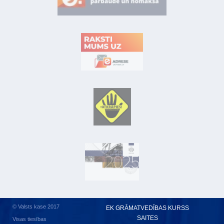
© Valsts kase 2017
EK GRĀMATVEDĪBAS KURSS
SAITES
Visas tiesības