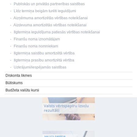
Publiskās un privātās partnerības saistības
Līdz termiņa beigām turēti ieguldījumi
Aizņēmuma amortizētās vērtības noteikšanai
Aizdevuma amortizētās vērtības noteikšanai
Ilgtermiņa ieguldījuma patiesās vērtības noteikšanai
Finanšu noma iznomātājam
Finanšu noma nomniekam
Ilgtermiņa saistību amortizētā vērtība
Ilgtermiņa prasību amortizētā vērtība
Uzkrājumi/iespējamās saistības
Diskonta likmes
Būtiskums
Budžeta valūtu kursi