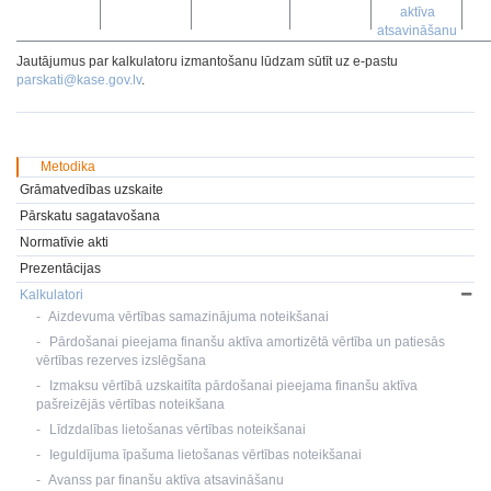
aktīva
atsavināšanu
Jautājumus par kalkulatoru izmantošanu lūdzam sūtīt uz e-pastu
parskati@kase.gov.lv
.
Metodika
Grāmatvedības uzskaite
Pārskatu sagatavošana
Normatīvie akti
Prezentācijas
Kalkulatori
Aizdevuma vērtības samazinājuma noteikšanai
Pārdošanai pieejama finanšu aktīva amortizētā vērtība un patiesās
vērtības rezerves izslēgšana
Izmaksu vērtībā uzskaitīta pārdošanai pieejama finanšu aktīva
pašreizējās vērtības noteikšana
Līdzdalības lietošanas vērtības noteikšanai
Ieguldījuma īpašuma lietošanas vērtības noteikšanai
Avanss par finanšu aktīva atsavināšanu