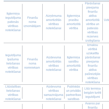
Pārdošanai
pieejama
finanšu
Ilgtermiņa
Aizņēmuma
Ilgtermiņa
aktīva
ieguldījuma
Finanšu
amortizētās
prasību
amortizētā
Uzk
patiesās
noma
vērtības
amortizētā
vērtība un
vērtības
iznomātājam
noteikšanai
vērtība
patiesās
noteikšanai
vērtības
rezerves
izslēgšana
Izmaksu
vērtībā
uzskaitīta
Ieguldījuma
Aizdevuma
Ilgtermiņa
pārdošanai
īpašuma
Finanšu
amortizētās
saistību
pieejama
lietošanas
noma
vērtības
amortizētā
finanšu
vērtības
nomniekam
noteikšanai
vērtība
aktīva
noteikšanai
pašreizējās
vērtības
noteikšana
Līdzdalības
Aizdevuma
Publiskās
Līdz termiņa
lietošanas
vērtības
un privātās
beigām turēti
vērtības
samazinājuma
partnerības
ieguldījumi
noteikšanai
noteikšanai
saistības
Avanss par
finanšu