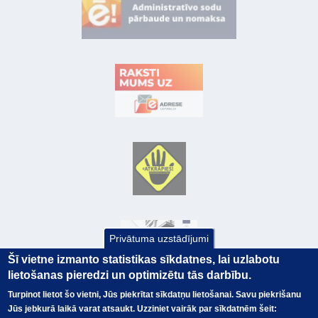
Privātuma uzstādījumi
Šī vietne izmanto statistikas sīkdatnes, lai uzlabotu
lietošanas pieredzi un optimizētu tās darbību.
Turpinot lietot šo vietni, Jūs piekrītat sīkdatņu lietošanai. Savu piekrišanu
Jūs jebkurā laikā varat atsaukt. Uzziniet vairāk par sīkdatnēm šeit:
© Valsts kase 2017
EK GRĀMATVEDĪBAS KURSS