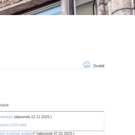
Drukāt
skati
ārskatam
(atjaunots 22.12.2025.)
lojums (VSS-599)
tam budžeta iestāde
i* (atjaunots 07.01.2025.)