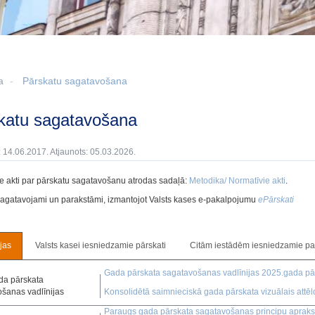
a
Pārskatu sagatavošana
skatu sagatavošana
: 14.06.2017. Atjaunots: 05.03.2026.
e akti par pārskatu sagatavošanu atrodas sadaļā:
Metodika/ Normatīvie akti
.
sagatavojami un parakstāmi, izmantojot Valsts kases e-pakalpojumu
ePārskati
jas
Valsts kasei iesniedzamie pārskati
Citām iestādēm iesniedzamie par
Gada pārskata sagatavošanas vadlīnijas 2025.gada p
da pārskata
šanas vadlīnijas
Konsolidētā saimnieciskā gada pārskata vizuālais attē
Paraugs gada pārskata sagatavošanas principu apraks