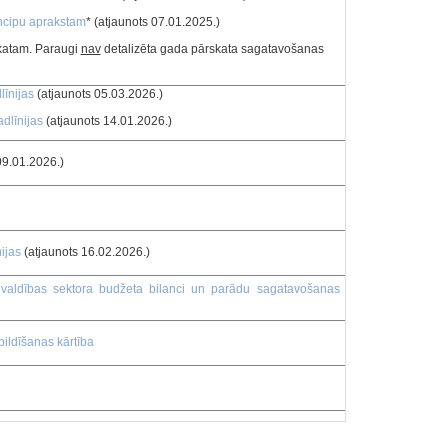
ncipu aprakstam
* (atjaunots 07.01.2025.)
skatam. Paraugi
nav
detalizēta gada pārskata sagatavošanas
īnijas
(atjaunots 05.03.2026.)
dlīnijas
(atjaunots 14.01.2026.)
09.01.2026.)
ijas
(atjaunots 16.02.2026.)
s valdības sektora budžeta bilanci un parādu sagatavošanas
zpildīšanas kārtība