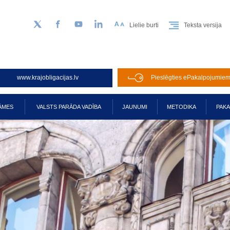
Lielie burti
Teksta versija
Sekojiet mums Twitter
Facebook
YouTube
LinkedIn
www.krajobligacijas.lv
Pieslēgties ePakalpojumie
ĀMES
VALSTS PARĀDA VADĪBA
JAUNUMI
METODIKA
PAK