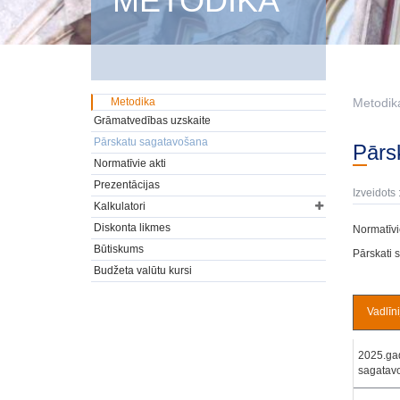
METODIKA
Metodika
Metodik
Grāmatvedības uzskaite
Pārskatu sagatavošana
Pār
Normatīvie akti
Prezentācijas
Izveidots 
Kalkulatori
Diskonta likmes
Normatīvi
Būtiskums
Pārskati 
Budžeta valūtu kursi
Vadlīni
2025.ga
sagatavo