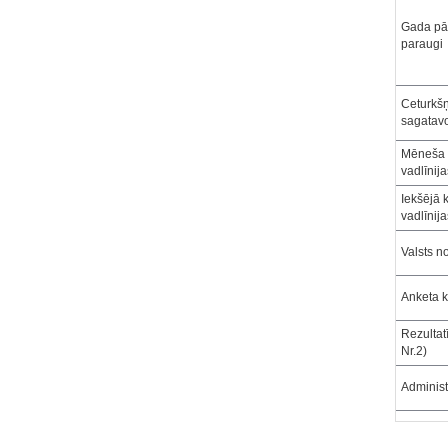
Gada pā
paraugi
Ceturkšņ
sagatavo
Mēneša 
vadlīnija
Iekšējā 
vadlīnija
Valsts n
Anketa k
Rezultatī
Nr.2)
Administ