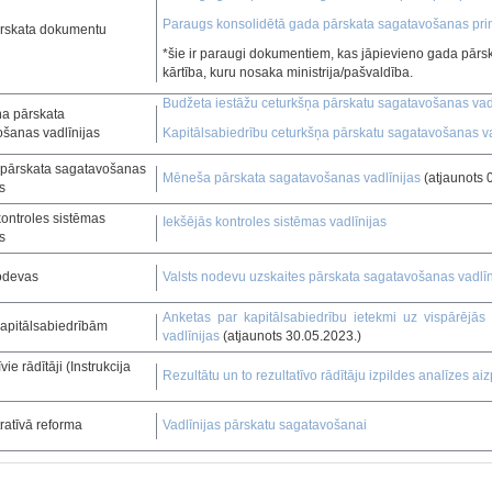
Paraugs konsolidētā gada pārskata sagatavošanas pri
rskata dokumentu
*šie ir paraugi dokumentiem, kas jāpievieno gada pār
kārtība, kuru nosaka ministrija/pašvaldība.
Budžeta iestāžu ceturkšņa pārskatu sagatavošanas vadl
a pārskata
šanas vadlīnijas
Kapitālsabiedrību ceturkšņa pārskatu sagatavošanas va
pārskata sagatavošanas
Mēneša pārskata sagatavošanas vadlīnijas
(atjaunots 
s
kontroles sistēmas
Iekšējās kontroles sistēmas vadlīnijas
s
odevas
Valsts nodevu uzskaites pārskata sagatavošanas vadlīn
Anketas par kapitālsabiedrību ietekmi uz vispārējā
apitālsabiedrībām
vadlīnijas
(atjaunots 30.05.2023.)
vie rādītāji (Instrukcija
Rezultātu un to rezultatīvo rādītāju izpildes analīzes ai
ratīvā reforma
Vadlīnijas pārskatu sagatavošanai