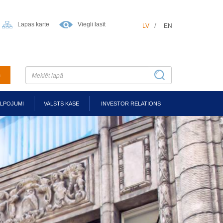
Lapas karte
Viegli lasīt
LV
EN
m
ALPOJUMI
VALSTS KASE
INVESTOR RELATIONS