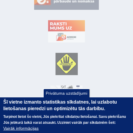
Privātuma uzstādījumi
Šī vietne izmanto statistikas sīkdatnes, lai uzlabotu
lietošanas pieredzi un optimizētu tās darbību.
Turpinot lietot šo vietni, Jūs piekrītat sīkdatņu lietošanai. Savu piekrišanu
Jūs jebkurā laikā varat atsaukt. Uzziniet vairāk par sīkdatnēm šeit:
© Valsts kase 2017
EK GRĀMATVEDĪBAS KURSS
Vairāk informācijas
SAITES
Visas tiesības