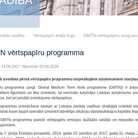
ADĪBA
arāda vadība
Vērtspapīri ārējā tirgū
GMTN vērtspapīru progra
TN vērtspapīru programma
: 14.06.2017. Atjaunots: 03.06.2026.
ā izveidota pirmā vērtspapīru programmu turpmākajiem aizņēmumiem starptauti
īru programma (angl. Global Medium Term Note programme (GMTN)) ir ārējo vē
zētiem līgumiem un tika izveidots, lai veicinātu turpmāko Latvijas aizņēmumu pr
us, bet arī privātā izveidojuma vērtspapīrus.
rammas izveidošana saskan ar Latvijas parāda vadības stratēģijā noteikto el
alsts kasei ļaujot operatīvi izmantot labvēlīgo situāciju starptautiskajos kapitāla t
ā GMTN programma paredz vērtspapīru emisijas dažādās valūtās un nepastāv i
apjomiem.
a 7. jūnija Emisijas prospekts, 2014. gada 10. janvāra un 2017. gada 31. maija,