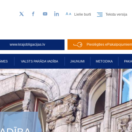
Lielie burti
Teksta versija
Sekojiet mums Twitter
Facebook
YouTube
LinkedIn
www.krajobligacijas.lv
Pieslēgties ePakalpojumie
ĀMES
VALSTS PARĀDA VADĪBA
JAUNUMI
METODIKA
PAK