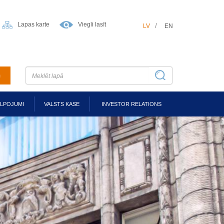
Lapas karte
Viegli lasīt
LV
EN
m
ALPOJUMI
VALSTS KASE
INVESTOR RELATIONS