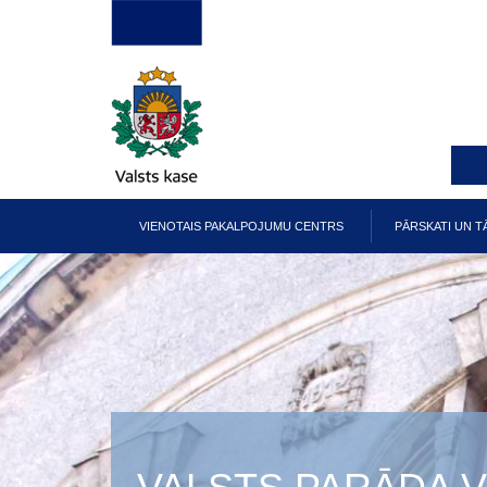
Pārlekt
uz
galveno
saturu
VIENOTAIS PAKALPOJUMU CENTRS
PĀRSKATI UN T
Galvenā
izvēlne