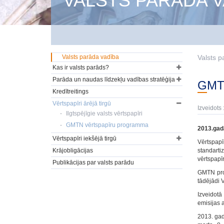
VALSTS PARĀDA V
Valsts parāda vadība
Valsts p
Kas ir valsts parāds?
Parāda un naudas līdzekļu vadības stratēģija
GM
Kredītreitings
Vērtspapīri ārējā tirgū
Izveidots 
Ilgtspējīgie valsts vērtspapīri
GMTN vērtspapīru programma
2013.gad
Vērtspapīri iekšējā tirgū
Vērtspap
Krājobligācijas
standarti
vērtspapīr
Publikācijas par valsts parādu
GMTN prog
tādējādi V
Izveidot
emisijas 
2013. gad