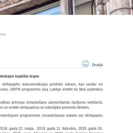
mma
Drukāt
skajos kapitāla tirgos
rtspapīru dokumentācijas juridisks ietvars, kas sastāv no
ocesu. GMTN programma ļauj Latvijai emitēt ne tikai publiskus
astības principa izmantošanu aizņemšanās darījumu veikšanā,
irgos un emitēt vērtspapīrus ar izdevīgām procentu likmēm.
erobežojumi programmas izmantošanas laikam vai vērtspapīru
 2018. gada 22. maija, 2019. gada 11. februāra, 2020. gada 26.