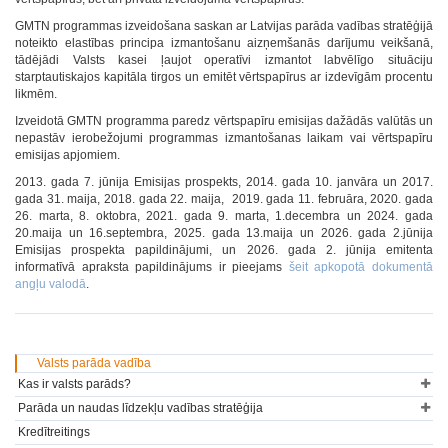
GMTN programmas izveidošana saskan ar Latvijas parāda vadības stratēģijā
noteikto elastības principa izmantošanu aizņemšanās darījumu veikšanā,
tādējādi Valsts kasei ļaujot operatīvi izmantot labvēlīgo situāciju
starptautiskajos kapitāla tirgos un emitēt vērtspapīrus ar izdevīgām procentu
likmēm.
Izveidotā GMTN programma paredz vērtspapīru emisijas dažādās valūtās un
nepastāv ierobežojumi programmas izmantošanas laikam vai vērtspapīru
emisijas apjomiem.
2013. gada 7. jūnija Emisijas prospekts, 2014. gada 10. janvāra un 2017.
gada 31. maija, 2018. gada 22. maija, 2019. gada 11. februāra, 2020. gada
26. marta, 8. oktobra, 2021. gada 9. marta, 1.decembra un 2024. gada
20.maija un 16.septembra, 2025. gada 13.maija un 2026. gada 2.jūnija
Emisijas prospekta papildinājumi, un 2026. gada 2. jūnija emitenta
informatīvā apraksta papildinājums ir pieejams
šeit apkopotā dokumentā
angļu valodā
.
Valsts parāda vadība
Kas ir valsts parāds?
Parāda un naudas līdzekļu vadības stratēģija
Kredītreitings