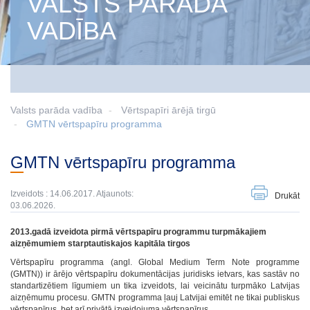
VALSTS PARĀDA
VADĪBA
Valsts parāda vadība
Vērtspapīri ārējā tirgū
GMTN vērtspapīru programma
GMTN vērtspapīru programma
Izveidots : 14.06.2017. Atjaunots:
Drukāt
03.06.2026.
2013.gadā izveidota pirmā vērtspapīru programmu turpmākajiem
aizņēmumiem starptautiskajos kapitāla tirgos
Vērtspapīru programma (angl. Global Medium Term Note programme
(GMTN)) ir ārējo vērtspapīru dokumentācijas juridisks ietvars, kas sastāv no
standartizētiem līgumiem un tika izveidots, lai veicinātu turpmāko Latvijas
aizņēmumu procesu. GMTN programma ļauj Latvijai emitēt ne tikai publiskus
vērtspapīrus, bet arī privātā izveidojuma vērtspapīrus.