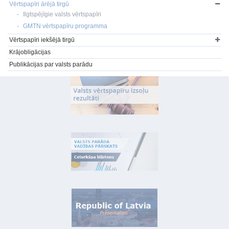
Vērtspapīri ārējā tirgū
Ilgtspējīgie valsts vērtspapīri
GMTN vērtspapīru programma
Vērtspapīri iekšējā tirgū
Krājobligācijas
Publikācijas par valsts parādu