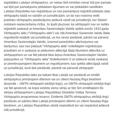
iegādāties Latvijas vērtspapīrus, un nekas šeit minētais nevar būt par pamatu
vai kļūt par pamatojumu jebkādam līgumam un vai jebkādām saistībām.
Latvijas Republika nav reģistrējusi un nav paredzējusi reģistrēt jebkādu daļu
vērtspapīru kādā no valstīm un jurisdikcijām, un tai nav nodoma veikt
publisku vērtspapīru piedāvājumu jebkurā valstī vai jurisdikcijā, kur šādam
nolūkam nepieciešama rīcība. Jo īpaši jāuzsver, ka vērtspapīri nav un netiks
reģistrēti saskaņā ar Amerikas Savienotajās Valstīs spēkā esošo 1933.gada
Vērtspapīru aktu (“Vērtspapīru akts”) vai citā Amerikas Savienoto Valstu štata
regulējošā iestādē vai jurisdikcijā, un tos nevar piedāvāt, pārdot vai pārvest
Amerikas Savienotajās Valstīs, izņemot paredzētos atbrīvojumus vai
darījumus, kas nav pakļauti “Vērtspapīra aktā” noteiktajām reģistrācijas
prasībām un ir saskaņā ar jebkuriem attiecīgā štata likumiem attiecībā uz
vērtspapīriem un var tikt pārdoti tikai ārpus Amerikas Savienotajām Valstīm,
paļaujoties uz “Vērtspapīru akta” Noteikumiem S un jebkurā veidā saskaņā
ar piemērojamajiem likumiem un regulējumiem, kas spēkā attiecīgajā valstī
un jurisdikcijā, kurā tiek piedāvāti, pārdoti vai pārvesti vērtspapīri.
Latvijas Republika laiku pa laikam tikai Latvijā var piedāvāt un emitēt
vērtspapīrus primārajiem dīleriem vai un citiem Nasdaq Riga biedriem
(turpmāk – GMTN vērtspapīri iekšējā tirgū), un GMTN vērtspapīri iekšējā tirgū
var tikt apvienoti, lai kopā veidotu vienu sēriju ar līdz šim emitētajiem šīs
sērijas vērtspapīriem Latvijas Republikas Globālās Vidēja Termiņa
Vērtspapīru programmas ievaros. Emitents GMTN vērtspapīrus iekšējā tirgū
piedāvās un pārdos tikai Latvijā primārajiem dīlerim un citiem Nasdaq Riga
biedriem, un Latvijas Republikas vārdā nepiedāvā tos vai nepārdod jebkurā
citā jurisdikcijā.