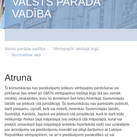
VALSTS PARĀDA
VADĪBA
Valsts parāda vadība
Vērtspapīri iekšējā tirgū
Normatīvie akti
Atruna
Šī komunikācija nav piedāvājams jebkuru vērtspapīru pārdošanai vai
pirkšanai (tas ietver arī GMTN vērtspapīrus iekšējā tirgū (kā jau zemāk
minēts), neskatoties, kuru no terminiem šeit lieto) Amerikas Savienotajās
Valstīs vai jebkurā citā jurisdikcijā. Šo komunikāciju nav paredzēts publicēt,
darīt pieejamu, izplatīt, tieši vai netieši, Amerikas Savienotajās Valstīs,
Austrālijā, Kanādā, Japānā vai jebkurā citā jurisdikcijā, kurā to darīt būtu
nelikumīgi. Nekas šajā mājaslapā (vai jebkurā citā mājaslapā, kurai var
piekļūt, izmantojot šajā mājaslapā ievietotu hiperteksta saiti) nav uzskatāms
par aicinājumu vai piedāvājumu investēt vai slēgt darījumus ar Latvijas
Republikas vērtspapīriem, ne arī ir piedāvājums parakstīties uz vai