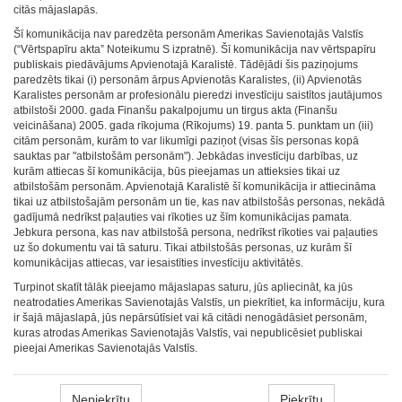
citās mājaslapās.
Šī komunikācija nav paredzēta personām Amerikas Savienotajās Valstīs
(“Vērtspapīru akta” Noteikumu S izpratnē). Šī komunikācija nav vērtspapīru
publiskais piedāvājums Apvienotajā Karalistē. Tādējādi šis paziņojums
paredzēts tikai (i) personām ārpus Apvienotās Karalistes, (ii) Apvienotās
Karalistes personām ar profesionālu pieredzi investīciju saistītos jautājumos
atbilstoši 2000. gada Finanšu pakalpojumu un tirgus akta (Finanšu
veicināšana) 2005. gada rīkojuma (Rīkojums) 19. panta 5. punktam un (iii)
citām personām, kurām to var likumīgi paziņot (visas šīs personas kopā
sauktas par "atbilstošām personām"). Jebkādas investīciju darbības, uz
kurām attiecas šī komunikācija, būs pieejamas un attieksies tikai uz
atbilstošām personām. Apvienotajā Karalistē šī komunikācija ir attiecināma
tikai uz atbilstošajām personām un tie, kas nav atbilstošās personas, nekādā
gadījumā nedrīkst paļauties vai rīkoties uz šīm komunikācijas pamata.
Jebkura persona, kas nav atbilstošā persona, nedrīkst rīkoties vai paļauties
uz šo dokumentu vai tā saturu. Tikai atbilstošās personas, uz kurām šī
komunikācijas attiecas, var iesaistīties investīciju aktivitātēs.
Turpinot skatīt tālāk pieejamo mājaslapas saturu, jūs apliecināt, ka jūs
neatrodaties Amerikas Savienotajās Valstīs, un piekrītiet, ka informāciju, kura
ir šajā mājaslapā, jūs nepārsūtīsiet vai kā citādi nenogādāsiet personām,
kuras atrodas Amerikas Savienotajās Valstīs, vai nepublicēsiet publiskai
pieejai Amerikas Savienotajās Valstīs.
Nepiekrītu
Piekrītu