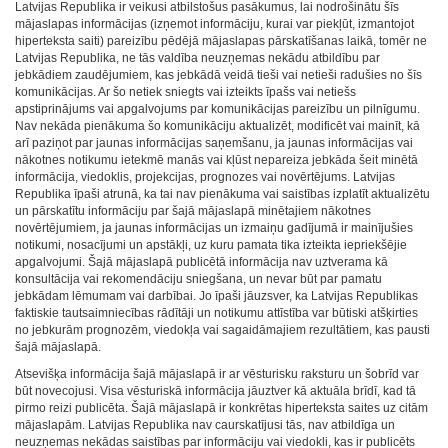
Latvijas Republika ir veikusi atbilstošus pasākumus, lai nodrošinātu šīs
mājaslapas informācijas (izņemot informāciju, kurai var piekļūt, izmantojot
hiperteksta saiti) pareizību pēdējā mājaslapas pārskatīšanas laikā, tomēr ne
Latvijas Republika, ne tās valdība neuzņemas nekādu atbildību par
jebkādiem zaudējumiem, kas jebkādā veidā tieši vai netieši radušies no šīs
komunikācijas. Ar šo netiek sniegts vai izteikts īpašs vai netiešs
apstiprinājums vai apgalvojums par komunikācijas pareizību un pilnīgumu.
Nav nekāda pienākuma šo komunikāciju aktualizēt, modificēt vai mainīt, kā
arī paziņot par jaunas informācijas saņemšanu, ja jaunas informācijas vai
nākotnes notikumu ietekmē manās vai kļūst nepareiza jebkāda šeit minētā
informācija, viedoklis, projekcijas, prognozes vai novērtējums. Latvijas
Republika īpaši atrunā, ka tai nav pienākuma vai saistības izplatīt aktualizētu
un pārskatītu informāciju par šajā mājaslapā minētajiem nākotnes
novērtējumiem, ja jaunas informācijas un izmaiņu gadījumā ir mainījušies
notikumi, nosacījumi un apstākļi, uz kuru pamata tika izteikta iepriekšējie
apgalvojumi. Šajā mājaslapā publicētā informācija nav uztverama kā
konsultācija vai rekomendāciju sniegšana, un nevar būt par pamatu
jebkādam lēmumam vai darbībai. Jo īpaši jāuzsver, ka Latvijas Republikas
faktiskie tautsaimniecības rādītāji un notikumu attīstība var būtiski atšķirties
no jebkurām prognozēm, viedokļa vai sagaidāmajiem rezultātiem, kas pausti
šajā mājaslapā.
Atsevišķa informācija šajā mājaslapā ir ar vēsturisku raksturu un šobrīd var
būt novecojusi. Visa vēsturiskā informācija jāuztver kā aktuāla brīdī, kad tā
pirmo reizi publicēta. Šajā mājaslapā ir konkrētas hiperteksta saites uz citām
mājaslapām. Latvijas Republika nav caurskatījusi tās, nav atbildīga un
neuzņemas nekādas saistības par informāciju vai viedokli, kas ir publicēts