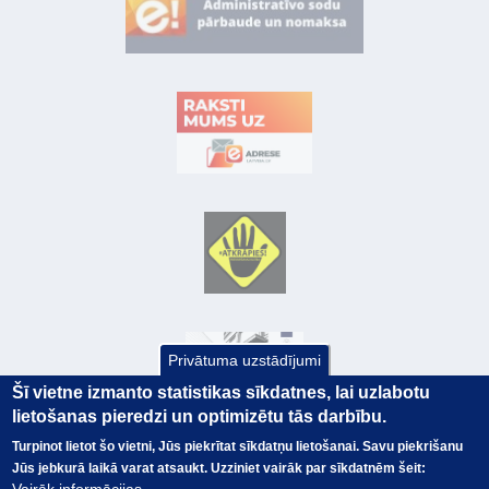
Privātuma uzstādījumi
Šī vietne izmanto statistikas sīkdatnes, lai uzlabotu
lietošanas pieredzi un optimizētu tās darbību.
Turpinot lietot šo vietni, Jūs piekrītat sīkdatņu lietošanai. Savu piekrišanu
Jūs jebkurā laikā varat atsaukt. Uzziniet vairāk par sīkdatnēm šeit:
© Valsts kase 2017
EK GRĀMATVEDĪBAS KURSS