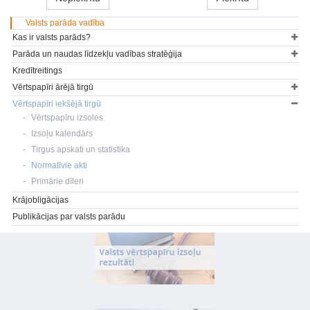
Valsts parāda vadība
Kas ir valsts parāds?
Parāda un naudas līdzekļu vadības stratēģija
Kredītreitings
Vērtspapīri ārējā tirgū
Vērtspapīri iekšējā tirgū
Vērtspapīru izsoles
Izsoļu kalendārs
Tirgus apskati un statistika
Normatīvie akti
Primārie dīleri
Krājobligācijas
Publikācijas par valsts parādu