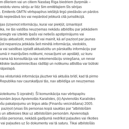
jiem dīleriem vai un citiem Nasdaq Riga biedriem (turpmāk –
eidotu vienu sēriju ar līdz šim emitētajiem šīs sērijas
. Emitents GMTN vērtspapīrus iekšējā tirgū piedāvās un pārdos
ā nepiedāvā tos vai nepārdod jebkurā citā jurisdikcijā.
as (izņemot informāciju, kurai var piekļūt, izmantojot
blika, ne tās valdība neuzņemas nekādu atbildību par jebkādiem
niegts vai izteikts īpašs vai netiešs apstiprinājums vai
 aktualizēt, modificēt vai mainīt, kā arī paziņot par jaunas
t nepareiza jebkāda šeit minētā informācija, viedoklis,
vai saistības izplatīt aktualizētu un pārskatītu informāciju par
mā ir mainījušies notikumi, nosacījumi un apstākļi, uz kuru
verama kā konsultācija vai rekomendāciju sniegšana, un nevar
skie tautsaimniecības rādītāji un notikumu attīstība var būtiski
mājaslapā.
sa vēsturiskā informācija jāuztver kā aktuāla brīdī, kad tā pirmo
s Republika nav caurskatījusi tās, nav atbildīga un neuzņemas
Noteikumu S izpratnē). Šī komunikācija nav vērtspapīru
rsonām ārpus Apvienotās Karalistes, (ii) Apvienotās Karalistes
nanšu pakalpojumu un tirgus akta (Finanšu veicināšana) 2005.
 paziņot (visas šīs personas kopā sauktas par "atbilstošām
 un attieksies tikai uz atbilstošām personām. Apvienotajā
stošās personas, nekādā gadījumā nedrīkst paļauties vai rīkoties
ai paļauties uz šo dokumentu vai tā saturu. Tikai atbilstošās