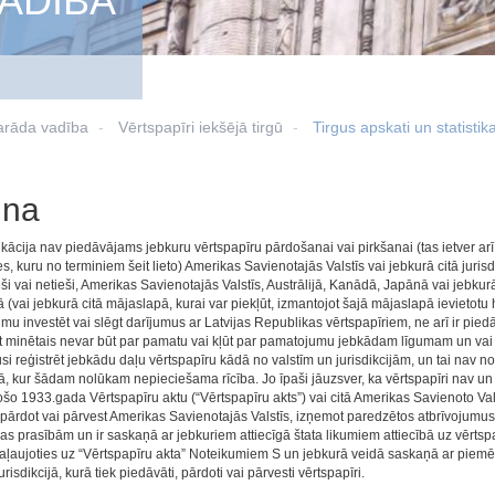
ADĪBA
arāda vadība
Vērtspapīri iekšējā tirgū
Tirgus apskati un statistik
una
kācija nav piedāvājams jebkuru vērtspapīru pārdošanai vai pirkšanai (tas ietver ar
s, kuru no terminiem šeit lieto) Amerikas Savienotajās Valstīs vai jebkurā citā juris
tieši vai netieši, Amerikas Savienotajās Valstīs, Austrālijā, Kanādā, Japānā vai jebkurā
(vai jebkurā citā mājaslapā, kurai var piekļūt, izmantojot šajā mājaslapā ievietotu
u investēt vai slēgt darījumus ar Latvijas Republikas vērtspapīriem, ne arī ir piedā
t minētais nevar būt par pamatu vai kļūt par pamatojumu jebkādam līgumam un vai 
si reģistrēt jebkādu daļu vērtspapīru kādā no valstīm un jurisdikcijām, un tai nav n
jā, kur šādam nolūkam nepieciešama rīcība. Jo īpaši jāuzsver, ka vērtspapīri nav un
šo 1933.gada Vērtspapīru aktu (“Vērtspapīru akts”) vai citā Amerikas Savienoto Valst
 pārdot vai pārvest Amerikas Savienotajās Valstīs, izņemot paredzētos atbrīvojumus 
jas prasībām un ir saskaņā ar jebkuriem attiecīgā štata likumiem attiecībā uz vērtsp
paļaujoties uz “Vērtspapīru akta” Noteikumiem S un jebkurā veidā saskaņā ar piem
jurisdikcijā, kurā tiek piedāvāti, pārdoti vai pārvesti vērtspapīri.