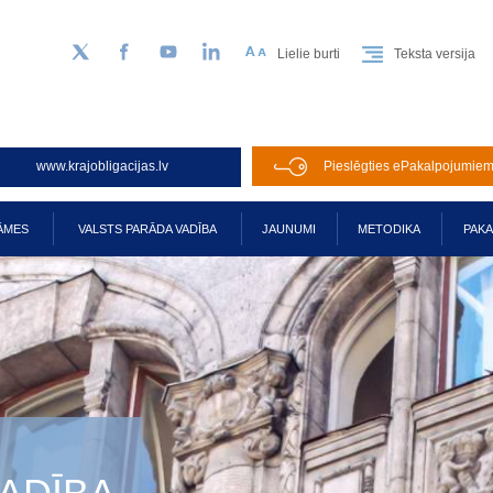
Lielie burti
Teksta versija
Sekojiet mums Twitter
Facebook
YouTube
LinkedIn
www.krajobligacijas.lv
Pieslēgties ePakalpojumie
ĀMES
VALSTS PARĀDA VADĪBA
JAUNUMI
METODIKA
PAK