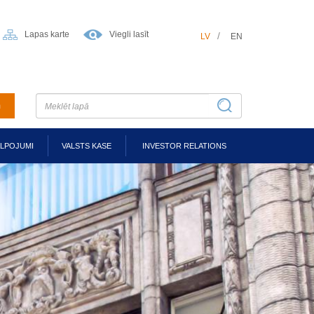
Lapas karte
Viegli lasīt
LV
EN
m
ALPOJUMI
VALSTS KASE
INVESTOR RELATIONS