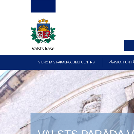
Pārlekt
uz
galveno
saturu
VIENOTAIS PAKALPOJUMU CENTRS
PĀRSKATI UN T
Galvenā
izvēlne