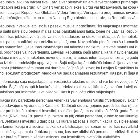
Republika laiku pa laikam tikai Latvijā var piedāvāt un emitēt vērtspapīrus primāra
papīri iekšējā tirgū), un GMTN vērtspapīri iekšējā tirgū var tikt apvienoti, lai kopā v
riem Latvijas Republikas Globālās Vidēja Termiņa Vērtspapīru programmas ievaros
vijā primārajiem dīlerim un citiem Nasdaq Riga biedriem, un Latvijas Republikas vārd
epublika ir veikusi atbilstošus pasākumus, lai nodrošinātu šīs mājaslapas informācij
ta saiti) pareizību pēdējā mājaslapas pārskatīšanas laikā, tomēr ne Latvijas Repu
m, kas jebkādā veidā tieši vai netieši radušies no šīs komunikācijas. Ar šo netiek s
ms par komunikācijas pareizību un pilnīgumu. Nav nekāda pienākuma šo komunikāciju
jas saņemšanu, ja jaunas informācijas vai nākotnes notikumu ietekmē manās vai kļūs
s, prognozes vai novērtējums. Latvijas Republika īpaši atrunā, ka tai nav pienākuma 
slapā minētajiem nākotnes novērtējumiem, ja jaunas informācijas un izmaiņu gadīju
ka izteikta iepriekšējie apgalvojumi. Šajā mājaslapā publicētā informācija nav uzt
amatu jebkādam lēmumam vai darbībai. Jo īpaši jāuzsver, ka Latvijas Republikas fakti
s no jebkurām prognozēm, viedokļa vai sagaidāmajiem rezultātiem, kas pausti šajā 
informācija šajā mājaslapā ir ar vēsturisku raksturu un šobrīd var būt novecojusi. Vi
licēta. Šajā mājaslapā ir konkrētas hiperteksta saites uz citām mājaslapām. Latvija
istības par informāciju vai viedokli, kas ir publicēts citās mājaslapās.
kācija nav paredzēta personām Amerikas Savienotajās Valstīs (“Vērtspapīru akta” 
s piedāvājums Apvienotajā Karalistē. Tādējādi šis paziņojums paredzēts tikai (i) pe
ar profesionālu pieredzi investīciju saistītos jautājumos atbilstoši 2000. gada Fi
juma (Rīkojums) 19. panta 5. punktam un (iii) citām personām, kurām to var likumīgi
). Jebkādas investīciju darbības, uz kurām attiecas šī komunikācija, būs pieejamas
šī komunikācija ir attiecināma tikai uz atbilstošajām personām un tie, kas nav atbil
munikācijas pamata. Jebkura persona, kas nav atbilstošā persona, nedrīkst rīkoties v
uz kurām šī komunikācijas attiecas, var iesaistīties investīciju aktivitātēs.