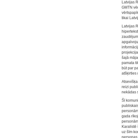
Latvijas 
GMTN vērts
vērtspapī
tikai Lat
Latvijas R
hiperteks
zaudējumie
apgalvoju
informāci
projekcija
šajā māja
pamata ti
būt par p
atšķirtie
Atsevišķa 
reizi pub
nekādas sa
Šī komuni
publiskai
personām 
gada rīko
personām"
Karalistē 
uz šīm ko
personas, 