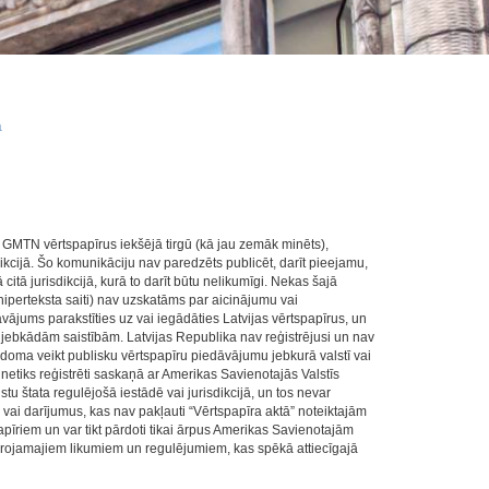
a
ī GMTN vērtspapīrus iekšējā tirgū (kā jau zemāk minēts),
dikcijā. Šo komunikāciju nav paredzēts publicēt, darīt pieejamu,
 citā jurisdikcijā, kurā to darīt būtu nelikumīgi. Nekas šajā
 hiperteksta saiti) nav uzskatāms par aicinājumu vai
vājums parakstīties uz vai iegādāties Latvijas vērtspapīrus, un
jebkādām saistībām. Latvijas Republika nav reģistrējusi un nav
odoma veikt publisku vērtspapīru piedāvājumu jebkurā valstī vai
 netiks reģistrēti saskaņā ar Amerikas Savienotajās Valstīs
u štata regulējošā iestādē vai jurisdikcijā, un tos nevar
vai darījumus, kas nav pakļauti “Vērtspapīra aktā” noteiktajām
apīriem un var tikt pārdoti tikai ārpus Amerikas Savienotajām
ērojamajiem likumiem un regulējumiem, kas spēkā attiecīgajā