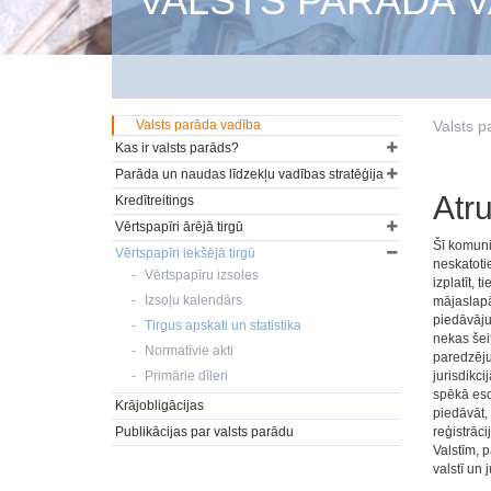
VALSTS PARĀDA V
Valsts parāda vadība
Valsts p
Kas ir valsts parāds?
Parāda un naudas līdzekļu vadības stratēģija
Atr
Kredītreitings
Vērtspapīri ārējā tirgū
Šī komuni
Vērtspapīri iekšējā tirgū
neskatotie
Vērtspapīru izsoles
izplatīt, 
Izsoļu kalendārs
mājaslapā 
piedāvājum
Tirgus apskati un statistika
nekas šei
Normatīvie akti
paredzēju
Primārie dīleri
jurisdikci
spēkā eso
Krājobligācijas
piedāvāt,
Publikācijas par valsts parādu
reģistrāci
Valstīm, 
valstī un 