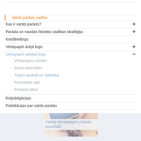
Valsts parāda vadība
Kas ir valsts parāds?
Parāda un naudas līdzekļu vadības stratēģija
Kredītreitings
Vērtspapīri ārējā tirgū
Vērtspapīri iekšējā tirgū
Vērtspapīru izsoles
Izsoļu kalendārs
Tirgus apskati un statistika
Normatīvie akti
Primārie dīleri
Krājobligācijas
Publikācijas par valsts parādu