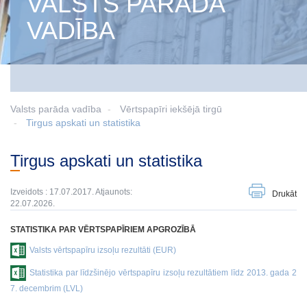
VALSTS PARĀDA
VADĪBA
Valsts parāda vadība
Vērtspapīri iekšējā tirgū
Tirgus apskati un statistika
Tirgus apskati un statistika
Izveidots : 17.07.2017. Atjaunots:
Drukāt
22.07.2026.
STATISTIKA PAR VĒRTSPAPĪRIEM APGROZĪBĀ
Valsts vērtspapīru izsoļu rezultāti (EUR)
Statistika par līdzšinējo vērtspapīru izsoļu rezultātiem līdz 2013. gada 2
7. decembrim (LVL)