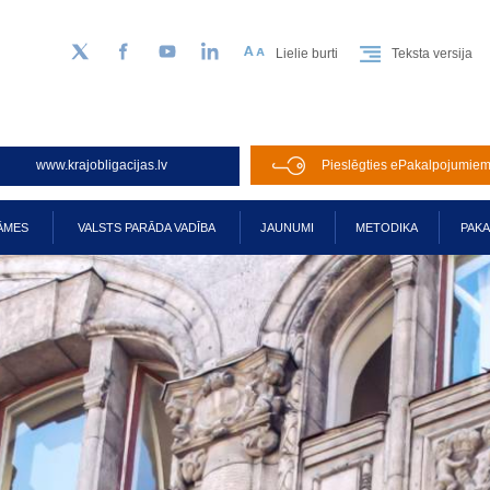
Lielie burti
Teksta versija
Sekojiet mums Twitter
Facebook
YouTube
LinkedIn
www.krajobligacijas.lv
Pieslēgties ePakalpojumie
ĀMES
VALSTS PARĀDA VADĪBA
JAUNUMI
METODIKA
PAK