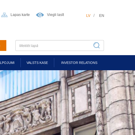
Lapas karte
Viegli lasīt
LV
EN
m
ALPOJUMI
VALSTS KASE
INVESTOR RELATIONS