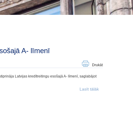
esošajā A- līmenī
Drukāt
tiprināja Latvijas kredītreitingu esošajā A- līmenī, saglabājot
Lasīt tālāk