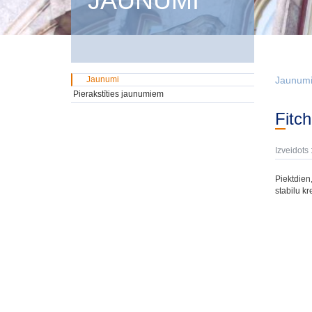
JAUNUMI
Jaunumi
Jaunum
Pierakstīties jaunumiem
Fit
Izveidots 
Piektdien,
stabilu k