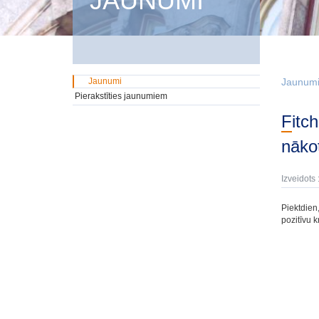
JAUNUMI
Jaunumi
Jaunum
Pierakstīties jaunumiem
Fitch Ratings apstiprina Latvijas kredītreitingu esošajā A- līmenī ar pozitīvu
nāko
Izveidots 
Piektdien,
pozitīvu 