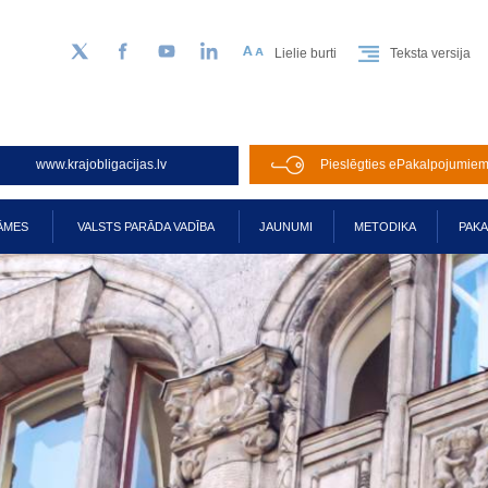
Lielie burti
Teksta versija
Sekojiet mums Twitter
Facebook
YouTube
LinkedIn
www.krajobligacijas.lv
Pieslēgties ePakalpojumie
ĀMES
VALSTS PARĀDA VADĪBA
JAUNUMI
METODIKA
PAK