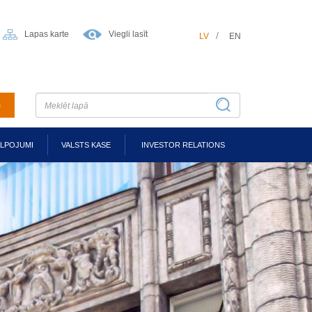
Lapas karte
Viegli lasīt
LV
EN
m
ALPOJUMI
VALSTS KASE
INVESTOR RELATIONS