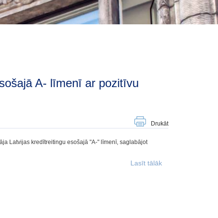
Drukāt
āja Latvijas kredītreitingu esošajā "A-" līmenī, saglabājot
Lasīt tālāk