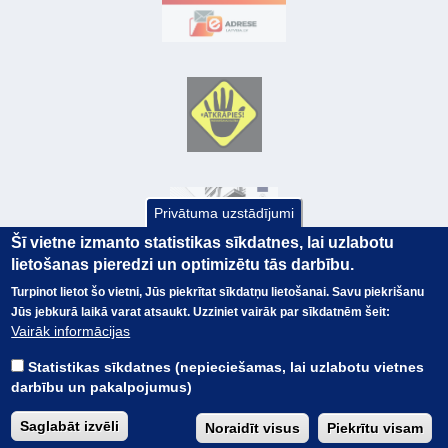
Privātuma uzstādījumi
Šī vietne izmanto statistikas sīkdatnes, lai uzlabotu
lietošanas pieredzi un optimizētu tās darbību.
Turpinot lietot šo vietni, Jūs piekrītat sīkdatņu lietošanai. Savu piekrišanu
Jūs jebkurā laikā varat atsaukt. Uzziniet vairāk par sīkdatnēm šeit:
© Valsts kase 2017
EK GRĀMATVEDĪBAS KURSS
Vairāk informācijas
SAITES
Visas tiesības
rezervētas.
SAISTĪBU ATRUNA
Statistikas sīkdatnes (nepieciešamas, lai uzlabotu vietnes
TERMINI
darbību un pakalpojumus)
KONTAKTI
BUJ
Saglabāt izvēli
Noraidīt visus
Piekrītu visam
PIEKĻŪSTAMĪBAS PAZIŅOJUMS