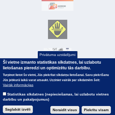
Privātuma uzstādījumi
Šī vietne izmanto statistikas sīkdatnes, lai uzlabotu
lietošanas pieredzi un optimizētu tās darbību.
Turpinot lietot šo vietni, Jūs piekrītat sīkdatņu lietošanai. Savu piekrišanu
Jūs jebkurā laikā varat atsaukt. Uzziniet vairāk par sīkdatnēm šeit:
© Valsts kase 2017
EK GRĀMATVEDĪBAS KURSS
Vairāk informācijas
SAITES
Visas tiesības
rezervētas.
SAISTĪBU ATRUNA
Statistikas sīkdatnes (nepieciešamas, lai uzlabotu vietnes
TERMINI
darbību un pakalpojumus)
KONTAKTI
BUJ
Saglabāt izvēli
Noraidīt visus
Piekrītu visam
PIEKĻŪSTAMĪBAS PAZIŅOJUMS