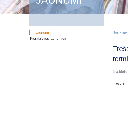
JAUNUMI
Jaunumi
Jaunum
Pierakstīties jaunumiem
Trešdien, 25. janvārī, tika izsolīti GMTN vērtspapīri iekšējā tirgū ar dzēšanas
term
Izveidots 
Trešdien, 