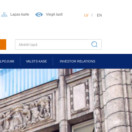
Lapas karte
Viegli lasīt
LV
EN
m
ALPOJUMI
VALSTS KASE
INVESTOR RELATIONS