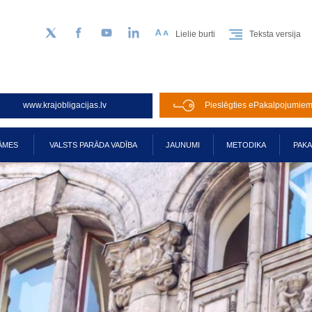
Lielie burti
Teksta versija
Sekojiet mums Twitter
Facebook
YouTube
LinkedIn
www.krajobligacijas.lv
Pieslēgties ePakalpojumie
ĀMES
VALSTS PARĀDA VADĪBA
JAUNUMI
METODIKA
PAK