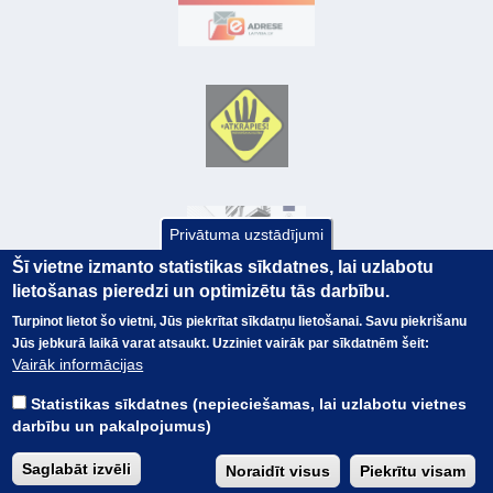
Privātuma uzstādījumi
Šī vietne izmanto statistikas sīkdatnes, lai uzlabotu
lietošanas pieredzi un optimizētu tās darbību.
Turpinot lietot šo vietni, Jūs piekrītat sīkdatņu lietošanai. Savu piekrišanu
Jūs jebkurā laikā varat atsaukt. Uzziniet vairāk par sīkdatnēm šeit:
© Valsts kase 2017
EK GRĀMATVEDĪBAS KURSS
Vairāk informācijas
SAITES
Visas tiesības
rezervētas.
SAISTĪBU ATRUNA
Statistikas sīkdatnes (nepieciešamas, lai uzlabotu vietnes
TERMINI
darbību un pakalpojumus)
KONTAKTI
BUJ
Saglabāt izvēli
Noraidīt visus
Piekrītu visam
PIEKĻŪSTAMĪBAS PAZIŅOJUMS