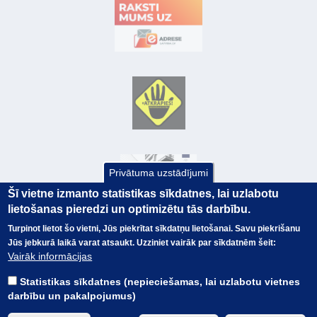
Privātuma uzstādījumi
Šī vietne izmanto statistikas sīkdatnes, lai uzlabotu
lietošanas pieredzi un optimizētu tās darbību.
Turpinot lietot šo vietni, Jūs piekrītat sīkdatņu lietošanai. Savu piekrišanu
Jūs jebkurā laikā varat atsaukt. Uzziniet vairāk par sīkdatnēm šeit:
© Valsts kase 2017
EK GRĀMATVEDĪBAS KURSS
Vairāk informācijas
SAITES
Visas tiesības
rezervētas.
SAISTĪBU ATRUNA
Statistikas sīkdatnes (nepieciešamas, lai uzlabotu vietnes
TERMINI
darbību un pakalpojumus)
KONTAKTI