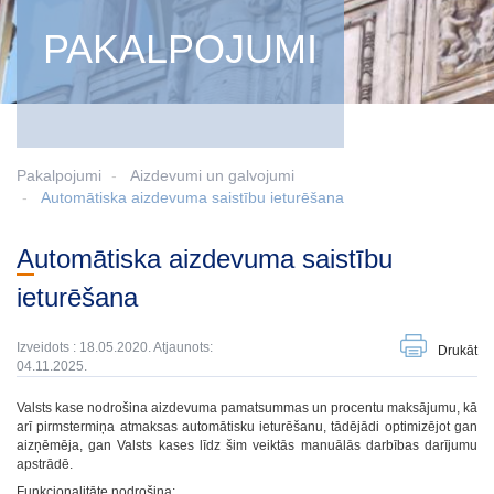
PAKALPOJUMI
Pakalpojumi
Aizdevumi un galvojumi
Automātiska aizdevuma saistību ieturēšana
Automātiska aizdevuma saistību
ieturēšana
Izveidots : 18.05.2020. Atjaunots:
Drukāt
04.11.2025.
Valsts kase nodrošina aizdevuma pamatsummas un procentu maksājumu, kā
arī pirmstermiņa atmaksas automātisku ieturēšanu, tādējādi optimizējot gan
aizņēmēja, gan Valsts kases līdz šim veiktās manuālās darbības darījumu
apstrādē.
Funkcionalitāte nodrošina: