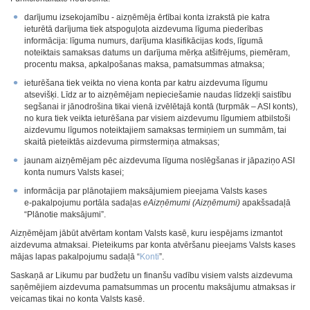
darījumu izsekojamību - aizņēmēja ērtībai konta izrakstā pie katra
ieturētā darījuma tiek atspoguļota aizdevuma līguma piederības
informācija: līguma numurs, darījuma klasifikācijas kods, līgumā
noteiktais samaksas datums un darījuma mērķa atšifrējums, piemēram,
procentu maksa, apkalpošanas maksa, pamatsummas atmaksa;
ieturēšana tiek veikta no viena konta par katru aizdevuma līgumu
atsevišķi. Līdz ar to aizņēmējam nepieciešamie naudas līdzekļi saistību
segšanai ir jānodrošina tikai vienā izvēlētajā kontā (turpmāk – ASI konts),
no kura tiek veikta ieturēšana par visiem aizdevumu līgumiem atbilstoši
aizdevumu līgumos noteiktajiem samaksas termiņiem un summām, tai
skaitā pieteiktās aizdevuma pirmstermiņa atmaksas;
jaunam aizņēmējam pēc aizdevuma līguma noslēgšanas ir jāpaziņo ASI
konta numurs Valsts kasei;
informācija par plānotajiem maksājumiem pieejama Valsts kases
e‑pakalpojumu portāla sadaļas
eAizņēmumi (Aizņēmumi)
apakšsadaļā
“Plānotie maksājumi”.
Aizņēmējam jābūt atvērtam kontam Valsts kasē, kuru iespējams izmantot
aizdevuma atmaksai. Pieteikums par konta atvēršanu pieejams Valsts kases
mājas lapas pakalpojumu sadaļā “
Konti
”.
Saskaņā ar Likumu par budžetu un finanšu vadību visiem valsts aizdevuma
saņēmējiem aizdevuma pamatsummas un procentu maksājumu atmaksas ir
veicamas tikai no konta Valsts kasē.