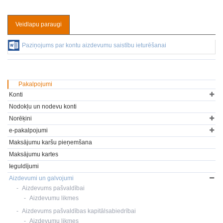
Veidlapu paraugi
Paziņojums par kontu aizdevumu saistību ieturēšanai
Pakalpojumi
Konti
Nodokļu un nodevu konti
Norēķini
e-pakalpojumi
Maksājumu karšu pieņemšana
Maksājumu kartes
Ieguldījumi
Aizdevumi un galvojumi
Aizdevums pašvaldībai
Aizdevumu likmes
Aizdevums pašvaldības kapitālsabiedrībai
Aizdevumu likmes