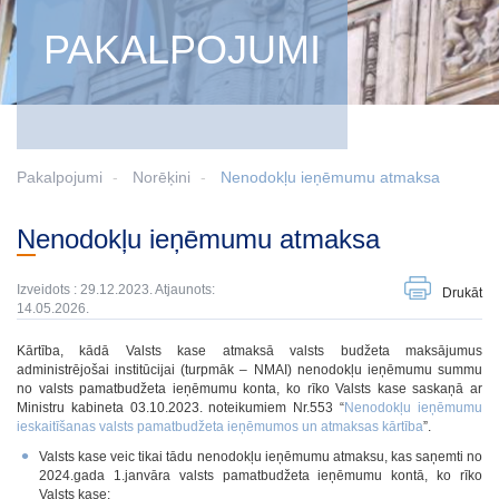
PAKALPOJUMI
Pakalpojumi
Norēķini
Nenodokļu ieņēmumu atmaksa
Nenodokļu ieņēmumu atmaksa
Izveidots : 29.12.2023. Atjaunots:
Drukāt
14.05.2026.
Kārtība, kādā Valsts kase atmaksā valsts budžeta maksājumus
administrējošai institūcijai (turpmāk – NMAI) nenodokļu ieņēmumu summu
no valsts pamatbudžeta ieņēmumu konta, ko rīko Valsts kase saskaņā ar
Ministru kabineta 03.10.2023. noteikumiem Nr.553 “
Nenodokļu ieņēmumu
ieskaitīšanas valsts pamatbudžeta ieņēmumos un atmaksas kārtība
”.
Valsts kase veic tikai tādu nenodokļu ieņēmumu atmaksu, kas saņemti no
2024.gada 1.janvāra valsts pamatbudžeta ieņēmumu kontā, ko rīko
Valsts kase;