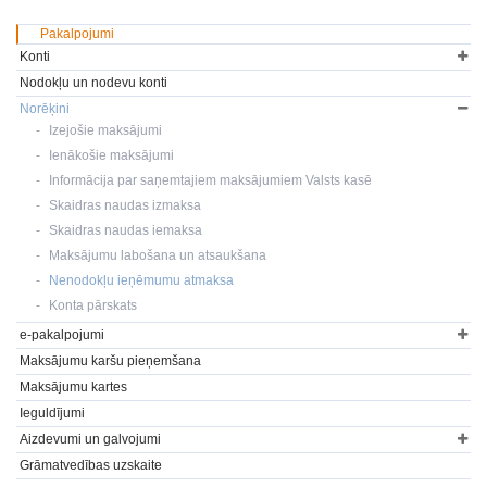
Pakalpojumi
Konti
Nodokļu un nodevu konti
Norēķini
Izejošie maksājumi
Ienākošie maksājumi
Informācija par saņemtajiem maksājumiem Valsts kasē
Skaidras naudas izmaksa
Skaidras naudas iemaksa
Maksājumu labošana un atsaukšana
Nenodokļu ieņēmumu atmaksa
Konta pārskats
e-pakalpojumi
Maksājumu karšu pieņemšana
Maksājumu kartes
Ieguldījumi
Aizdevumi un galvojumi
Grāmatvedības uzskaite