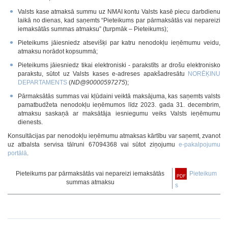
Valsts kase atmaksā summu uz NMAI kontu Valsts kasē piecu darbdienu
laikā no dienas, kad saņemts “Pieteikums par pārmaksātās vai nepareizi
iemaksātās summas atmaksu” (turpmāk – Pieteikums);
Pieteikums jāiesniedz atsevišķi par katru nenodokļu ieņēmumu veidu,
atmaksu norādot kopsummā;
Pieteikums jāiesniedz tikai elektroniski - parakstīts ar drošu elektronisko
parakstu, sūtot uz Valsts kases e-adreses apakšadresātu
NORĒĶINU
DEPARTAMENTS
(
ND@90000597275
);
Pārmaksātās summas vai kļūdaini veiktā maksājuma, kas saņemts valsts
pamatbudžeta nenodokļu ieņēmumos līdz 2023. gada 31. decembrim,
atmaksu saskaņā ar maksātāja iesniegumu veiks Valsts ieņēmumu
dienests.
Konsultācijas par nenodokļu ieņēmumu atmaksas kārtību var saņemt, zvanot
uz atbalsta servisa tālruni 67094368 vai sūtot ziņojumu
e-pakalpojumu
portālā
.
Pieteikums par pārmaksātās vai nepareizi iemaksātās
Pieteikum
summas atmaksu
s