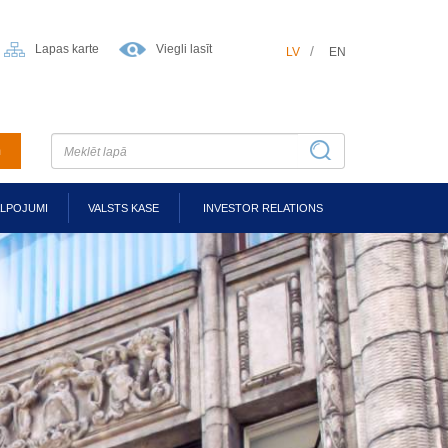
Lapas karte
Viegli lasīt
LV
EN
m
ALPOJUMI
VALSTS KASE
INVESTOR RELATIONS