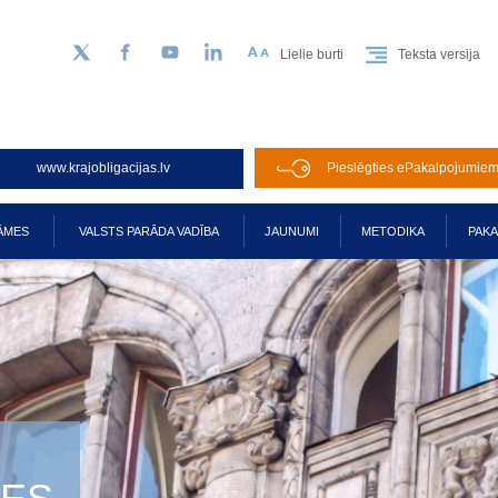
Lielie burti
Teksta versija
Sekojiet mums Twitter
Facebook
YouTube
LinkedIn
www.krajobligacijas.lv
Pieslēgties ePakalpojumie
ĀMES
VALSTS PARĀDA VADĪBA
JAUNUMI
METODIKA
PAK