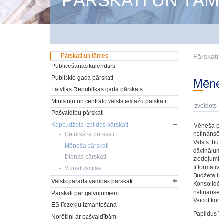
PĀRSKATI UN TĀ
Pārskati un tāmes
Pārskat
Publicēšanas kalendārs
Publiskie gada pārskati
Mēn
Latvijas Republikas gada pārskats
Ministriju un centrālo valsts iestāžu pārskati
Izveidots 
Pašvaldību pārskati
Kopbudžeta izpildes pārskati
Mēneša pā
nefinansēt
Ceturkšņa pārskati
Valsts b
Mēneša pārskati
dāvinājum
Dienas pārskati
ziedojumi
Informatī
Vizualizācijas
Budžeta i
Valsts parāda vadības pārskati
Konsolidē
nefinansē
Pārskati par galvojumiem
Veicot ko
ES līdzekļu izmantošana
Papildus 
Norēķini ar pašvaldībām