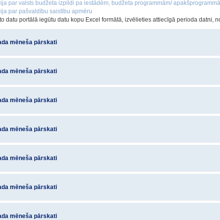
cija par valsts budžeta izpildi pa iestādēm, budžeta programmām/ apakšprogrammā
cija par pašvaldību saistību apmēru
to datu portālā iegūtu datu kopu Excel formātā, izvēlieties attiecīgā perioda datni, no
ada mēneša pārskati
ada mēneša pārskati
ada mēneša pārskati
ada mēneša pārskati
ada mēneša pārskati
ada mēneša pārskati
ada mēneša pārskati