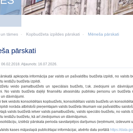
MES
i un tāmes
Kopbudžeta izpildes pārskati
Mēneša pārskati
eša pārskati
: 06.02.2018. Atjaunots: 16.07.2026.
rskatā apkopota informācija par valsts un pašvaldību budžeta izpildi, no valsts 
u iestāžu budžeta izpildi.
udžetu veido pamatbudžets un speciālais budžets, t.sk. ziedojumi un dāvināj
i. No valsts budžeta daļēji finansētu atvasinātu publisku personu un budžeta
 un dāvinājumi.
vi tiek veidots konsolidētais kopbudžets, konsolidētais valsts budžets un konsolidēt
zpildi norāda atbilstoši pieņemtajam valsts budžeta likumam vai pašvaldību saisto
tajā valsts budžetā ietver valsts pamatbudžetu, valsts speciālo budžetu, no valsts
tu iestāžu budžetu, kā arī ziedojumus un dāvinājumus.
nsolidāciju, izslēdz pārskata perioda savstarpējos darījumus (ieņēmumi, izdevumi u
Valsts kases mājaslapā publicētajai informācijai, atvērto datu portālā
https://data.gov