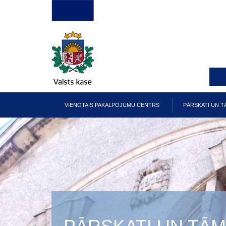
Pārlekt
uz
galveno
saturu
VIENOTAIS PAKALPOJUMU CENTRS
PĀRSKATI UN T
Galvenā
izvēlne