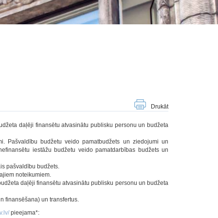
Drukāt
budžeta daļēji finansētu atvasinātu publisku personu un budžeta
umi. Pašvaldību budžetu veido pamatbudžets un ziedojumi un
 nefinansētu iestāžu budžetu veido pamatdarbības budžets un
ais pašvaldību budžets.
šajiem noteikumiem.
 budžeta daļēji finansētu atvasinātu publisku personu un budžeta
n finansēšana) un transfertus.
.lv/
pieejama*: