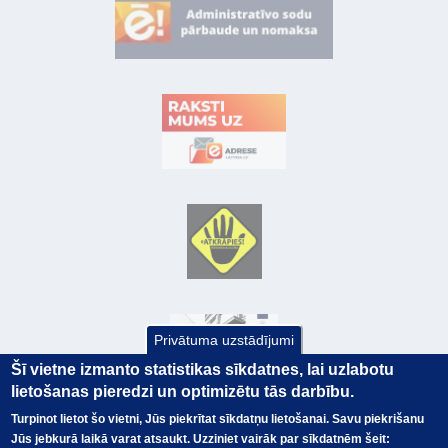
Privātuma uzstādījumi
Šī vietne izmanto statistikas sīkdatnes, lai uzlabotu
lietošanas pieredzi un optimizētu tās darbību.
Turpinot lietot šo vietni, Jūs piekrītat sīkdatņu lietošanai. Savu piekrišanu
Jūs jebkurā laikā varat atsaukt. Uzziniet vairāk par sīkdatnēm šeit:
© Valsts kase 2017
EK GRĀMATVEDĪBAS KURSS