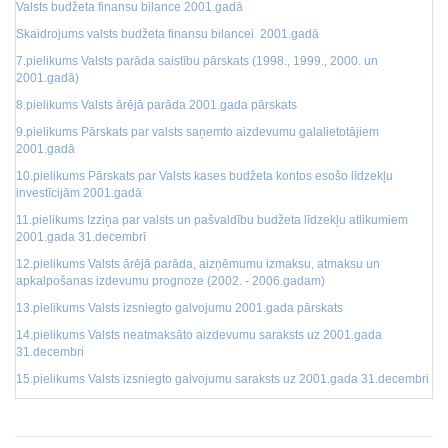
Valsts budžeta finansu bilance 2001.gadā
Skaidrojums valsts budžeta finansu bilancei 2001.gadā
7.pielikums Valsts parāda saistību pārskats (1998., 1999., 2000. un
2001.gadā)
8.pielikums Valsts ārējā parāda 2001.gada pārskats
9.pielikums Pārskats par valsts saņemto aizdevumu galalietotājiem
2001.gadā
10.pielikums Pārskats par Valsts kases budžeta kontos esošo līdzekļu
investīcijām 2001.gadā
11.pielikums Izziņa par valsts un pašvaldību budžeta līdzekļu atlikumiem
2001.gada 31.decembrī
12.pielikums Valsts ārējā parāda, aizņēmumu izmaksu, atmaksu un
apkalpošanas izdevumu prognoze (2002. - 2006.gadam)
13.pielikums Valsts izsniegto galvojumu 2001.gada pārskats
14.pielikums Valsts neatmaksāto aizdevumu saraksts uz 2001.gada
31.decembri
15.pielikums Valsts izsniegto galvojumu saraksts uz 2001.gada 31.decembri