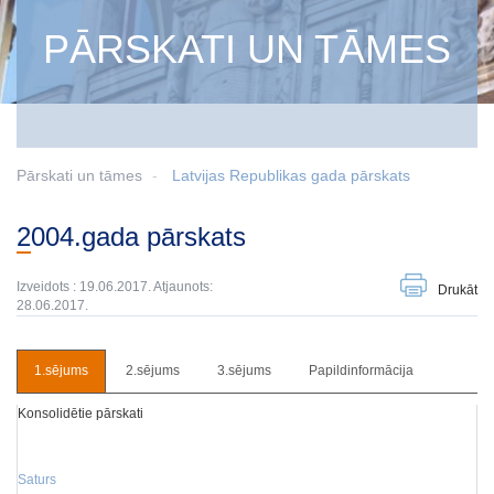
PĀRSKATI UN TĀMES
Pārskati un tāmes
Latvijas Republikas gada pārskats
2004.gada pārskats
Izveidots : 19.06.2017. Atjaunots:
Drukāt
28.06.2017.
1.sējums
2.sējums
3.sējums
Papildinformācija
Konsolidētie pārskati
Saturs