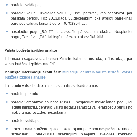
norādiet veidlapu;
norādiet valūtu. Izvēloties valūtu „Euro”, pārskati, kas sagatavoti par
pārskata periodu līdz 2013.gada 31.decembrim, tiks attēloti pārrēķināti
euro pēc valūtas kursa 1 euro = 0.702804 lati;
nospiediet pogu „Rādīt”*, lai apskatītu pārskatu uz ekrāna. Nospiediet
pogu „Excel” vai „Pdf”, lai iegūtu pārskatu atsevišķā failā.
Valsts budžeta izpildes analīze
Informācija sagatavota atbilstoši Ministru kabineta instrukcijai "Instrukcija par
valsts budžeta izpildes analīzi".
Iesniegto informāciju skatīt šeit:
Ministriju, centrālo valsts iestāžu valsts
budžeta izpildes analīze
Lai iegūtu valsts budžeta izpildes analīzes skaidrojumus:
norādiet periodu;
norādiet organizācijas nosaukumu – nospiediet meklēšanas pogu, lai
iegūtu ministriju, centrālo valsts iestāžu sarakstu vai ierakstiet 3 burtus no
meklējamās iestādes nosaukuma;
norādiet veidlapu;
1.piel.-1.daļa budžeta izpildes skaidrojumi pieejami nospiežot uz rindas
"Izdevumi". 1.piel.-2.daļa skaidrojumi pieejami izvēloties konkrēto