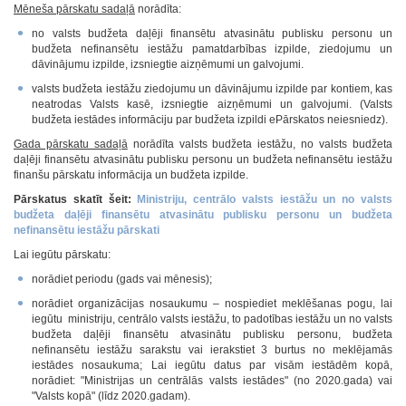
Mēneša pārskatu sadaļā
norādīta:
no valsts budžeta daļēji finansētu atvasinātu publisku personu un
budžeta nefinansētu iestāžu pamatdarbības izpilde, ziedojumu un
dāvinājumu izpilde, izsniegtie aizņēmumi un galvojumi.
valsts budžeta iestāžu ziedojumu un dāvinājumu izpilde par kontiem, kas
neatrodas Valsts kasē, izsniegtie aizņēmumi un galvojumi. (Valsts
budžeta iestādes informāciju par budžeta izpildi ePārskatos neiesniedz).
Gada pārskatu sadaļā
norādīta valsts budžeta iestāžu, no valsts budžeta
daļēji finansētu atvasinātu publisku personu un budžeta nefinansētu iestāžu
finanšu pārskatu informācija un budžeta izpilde.
Pārskatus skatīt šeit:
Ministriju, centrālo valsts iestāžu un no valsts
budžeta daļēji finansētu atvasinātu publisku personu un budžeta
nefinansētu iestāžu pārskati
Lai iegūtu pārskatu:
norādiet periodu (gads vai mēnesis);
norādiet organizācijas nosaukumu – nospiediet meklēšanas pogu, lai
iegūtu ministriju, centrālo valsts iestāžu, to padotības iestāžu un no valsts
budžeta daļēji finansētu atvasinātu publisku personu, budžeta
nefinansētu iestāžu sarakstu vai ierakstiet 3 burtus no meklējamās
iestādes nosaukuma; Lai iegūtu datus par visām iestādēm kopā,
norādiet: "Ministrijas un centrālās valsts iestādes" (no 2020.gada) vai
"Valsts kopā" (līdz 2020.gadam).