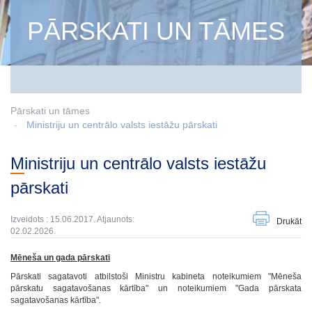
PĀRSKATI UN TĀMES
Pārskati un tāmes
Ministriju un centrālo valsts iestāžu pārskati
Ministriju un centrālo valsts iestāžu
pārskati
Izveidots : 15.06.2017. Atjaunots:
Drukāt
02.02.2026.
Mēneša un gada pārskati
Pārskati sagatavoti atbilstoši Ministru kabineta noteikumiem "Mēneša
pārskatu sagatavošanas kārtība" un noteikumiem "Gada pārskata
sagatavošanas kārtība".