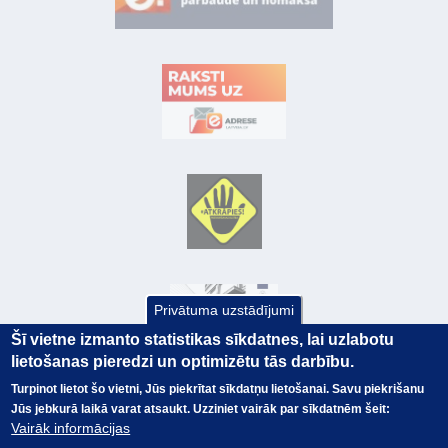
Privātuma uzstādījumi
Šī vietne izmanto statistikas sīkdatnes, lai uzlabotu
lietošanas pieredzi un optimizētu tās darbību.
Turpinot lietot šo vietni, Jūs piekrītat sīkdatņu lietošanai. Savu piekrišanu
Jūs jebkurā laikā varat atsaukt. Uzziniet vairāk par sīkdatnēm šeit:
© Valsts kase 2017
EK GRĀMATVEDĪBAS KURSS
Vairāk informācijas
SAITES
Visas tiesības