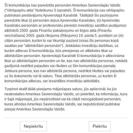
Šī komunikācija nav paredzēta personām Amerikas Savienotajās Valstīs
(“Vērtspapīru akta” Noteikumu S izpratnē). Šī komunikācija nav vērtspapīru
publiskais piedāvājums Apvienotajā Karalistē. Tādējādi šis paziņojums
paredzēts tikai (i) personām ārpus Apvienotās Karalistes, (ii) Apvienotās
Karalistes personām ar profesionālu pieredzi investīciju saistītos jautājumos
atbilstoši 2000. gada Finanšu pakalpojumu un tirgus akta (Finanšu
veicināšana) 2005. gada rīkojuma (Rīkojums) 19. panta 5. punktam un (iii)
citām personām, kurām to var likumīgi paziņot (visas šīs personas kopā
sauktas par "atbilstošām personām"). Jebkādas investīciju darbības, uz
kurām attiecas šī komunikācija, būs pieejamas un attieksies tikai uz
atbilstošām personām. Apvienotajā Karalistē šī komunikācija ir attiecināma
tikai uz atbilstošajām personām un tie, kas nav atbilstošās personas, nekādā
gadījumā nedrīkst paļauties vai rīkoties uz šīm komunikācijas pamata.
Jebkura persona, kas nav atbilstošā persona, nedrīkst rīkoties vai paļauties
uz šo dokumentu vai tā saturu. Tikai atbilstošās personas, uz kurām šī
komunikācijas attiecas, var iesaistīties investīciju aktivitātēs.
Turpinot skatīt tālāk pieejamo mājaslapas saturu, jūs apliecināt, ka jūs
neatrodaties Amerikas Savienotajās Valstīs, un piekrītiet, ka informāciju, kura
ir šajā mājaslapā, jūs nepārsūtīsiet vai kā citādi nenogādāsiet personām,
kuras atrodas Amerikas Savienotajās Valstīs, vai nepublicēsiet publiskai
pieejai Amerikas Savienotajās Valstīs.
Nepiekrītu
Piekrītu