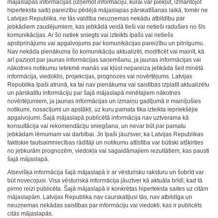
mājaslapas informācijas (izņemot informāciju, kurai var piekļūt, izmantojot
hiperteksta saiti) pareizību pēdējā mājaslapas pārskatīšanas laikā, tomēr ne
Latvijas Republika, ne tās valdība neuzņemas nekādu atbildību par
jebkādiem zaudējumiem, kas jebkādā veidā tieši vai netieši radušies no šīs
komunikācijas. Ar šo netiek sniegts vai izteikts īpašs vai netiešs
apstiprinājums vai apgalvojums par komunikācijas pareizību un pilnīgumu.
Nav nekāda pienākuma šo komunikāciju aktualizēt, modificēt vai mainīt, kā
arī paziņot par jaunas informācijas saņemšanu, ja jaunas informācijas vai
nākotnes notikumu ietekmē manās vai kļūst nepareiza jebkāda šeit minētā
informācija, viedoklis, projekcijas, prognozes vai novērtējums. Latvijas
Republika īpaši atrunā, ka tai nav pienākuma vai saistības izplatīt aktualizētu
un pārskatītu informāciju par šajā mājaslapā minētajiem nākotnes
novērtējumiem, ja jaunas informācijas un izmaiņu gadījumā ir mainījušies
notikumi, nosacījumi un apstākļi, uz kuru pamata tika izteikta iepriekšējie
apgalvojumi. Šajā mājaslapā publicētā informācija nav uztverama kā
konsultācija vai rekomendāciju sniegšana, un nevar būt par pamatu
jebkādam lēmumam vai darbībai. Jo īpaši jāuzsver, ka Latvijas Republikas
faktiskie tautsaimniecības rādītāji un notikumu attīstība var būtiski atšķirties
no jebkurām prognozēm, viedokļa vai sagaidāmajiem rezultātiem, kas pausti
šajā mājaslapā.
Atsevišķa informācija šajā mājaslapā ir ar vēsturisku raksturu un šobrīd var
būt novecojusi. Visa vēsturiskā informācija jāuztver kā aktuāla brīdī, kad tā
pirmo reizi publicēta. Šajā mājaslapā ir konkrētas hiperteksta saites uz citām
mājaslapām. Latvijas Republika nav caurskatījusi tās, nav atbildīga un
neuzņemas nekādas saistības par informāciju vai viedokli, kas ir publicēts
citās mājaslapās.