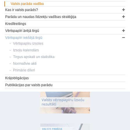
Valsts parāda vadība
Kas ir valsts parāds?
Parāda un naudas līdzekļu vadības stratēģija
Kredītreitings
Vērtspapīri ārējā tirgū
Vērtspapīri iekšējā tirgū
Vērtspapīru izsoles
Izsoļu kalendārs
Tirgus apskati un statistika
Normatīvie akti
Primārie dīleri
Krājobligācijas
Publikācijas par valsts parādu