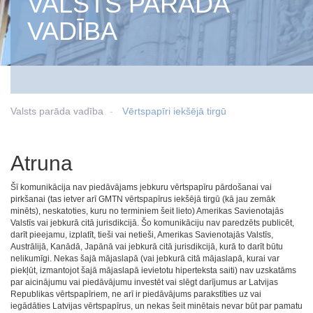
VALSTS PARĀDA
VADĪBA
Valsts parāda vadība
Vērtspapīri iekšējā tirgū
Atruna
Šī komunikācija nav piedāvājams jebkuru vērtspapīru pārdošanai vai
pirkšanai (tas ietver arī GMTN vērtspapīrus iekšējā tirgū (kā jau zemāk
minēts), neskatoties, kuru no terminiem šeit lieto) Amerikas Savienotajās
Valstīs vai jebkurā citā jurisdikcijā. Šo komunikāciju nav paredzēts publicēt,
darīt pieejamu, izplatīt, tieši vai netieši, Amerikas Savienotajās Valstīs,
Austrālijā, Kanādā, Japānā vai jebkurā citā jurisdikcijā, kurā to darīt būtu
nelikumīgi. Nekas šajā mājaslapā (vai jebkurā citā mājaslapā, kurai var
piekļūt, izmantojot šajā mājaslapā ievietotu hiperteksta saiti) nav uzskatāms
par aicinājumu vai piedāvājumu investēt vai slēgt darījumus ar Latvijas
Republikas vērtspapīriem, ne arī ir piedāvājums parakstīties uz vai
iegādāties Latvijas vērtspapīrus, un nekas šeit minētais nevar būt par pamatu