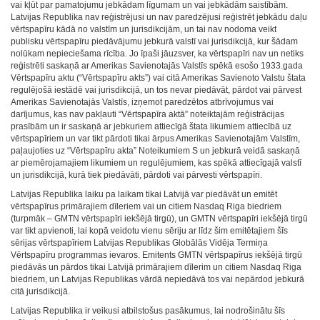
vai kļūt par pamatojumu jebkādam līgumam un vai jebkādām saistībām.
Latvijas Republika nav reģistrējusi un nav paredzējusi reģistrēt jebkādu daļu
vērtspapīru kādā no valstīm un jurisdikcijām, un tai nav nodoma veikt
publisku vērtspapīru piedāvājumu jebkurā valstī vai jurisdikcijā, kur šādam
nolūkam nepieciešama rīcība. Jo īpaši jāuzsver, ka vērtspapīri nav un netiks
reģistrēti saskaņā ar Amerikas Savienotajās Valstīs spēkā esošo 1933.gada
Vērtspapīru aktu (“Vērtspapīru akts”) vai citā Amerikas Savienoto Valstu štata
regulējošā iestādē vai jurisdikcijā, un tos nevar piedāvāt, pārdot vai pārvest
Amerikas Savienotajās Valstīs, izņemot paredzētos atbrīvojumus vai
darījumus, kas nav pakļauti “Vērtspapīra aktā” noteiktajām reģistrācijas
prasībām un ir saskaņā ar jebkuriem attiecīgā štata likumiem attiecībā uz
vērtspapīriem un var tikt pārdoti tikai ārpus Amerikas Savienotajām Valstīm,
paļaujoties uz “Vērtspapīru akta” Noteikumiem S un jebkurā veidā saskaņā
ar piemērojamajiem likumiem un regulējumiem, kas spēkā attiecīgajā valstī
un jurisdikcijā, kurā tiek piedāvāti, pārdoti vai pārvesti vērtspapīri.
Latvijas Republika laiku pa laikam tikai Latvijā var piedāvāt un emitēt
vērtspapīrus primārajiem dīleriem vai un citiem Nasdaq Riga biedriem
(turpmāk – GMTN vērtspapīri iekšējā tirgū), un GMTN vērtspapīri iekšējā tirgū
var tikt apvienoti, lai kopā veidotu vienu sēriju ar līdz šim emitētajiem šīs
sērijas vērtspapīriem Latvijas Republikas Globālās Vidēja Termiņa
Vērtspapīru programmas ievaros. Emitents GMTN vērtspapīrus iekšējā tirgū
piedāvās un pārdos tikai Latvijā primārajiem dīlerim un citiem Nasdaq Riga
biedriem, un Latvijas Republikas vārdā nepiedāvā tos vai nepārdod jebkurā
citā jurisdikcijā.
Latvijas Republika ir veikusi atbilstošus pasākumus, lai nodrošinātu šīs