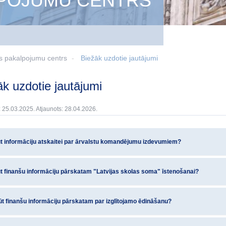
LPOJUMU CENTRS
s pakalpojumu centrs
Biežāk uzdotie jautājumi
žāk uzdotie jautājumi
: 25.03.2025. Atjaunots: 28.04.2026.
t informāciju atskaitei par ārvalstu komandējumu izdevumiem?
t finanšu informāciju pārskatam "Latvijas skolas soma" īstenošanai?
t finanšu informāciju pārskatam par izglītojamo ēdināšanu?