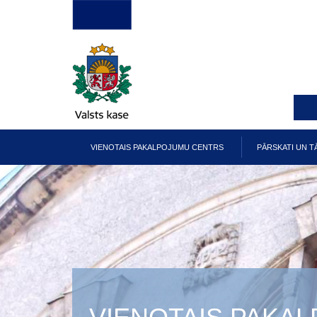
Pārlekt
uz
galveno
saturu
VIENOTAIS PAKALPOJUMU CENTRS
PĀRSKATI UN T
Galvenā
izvēlne