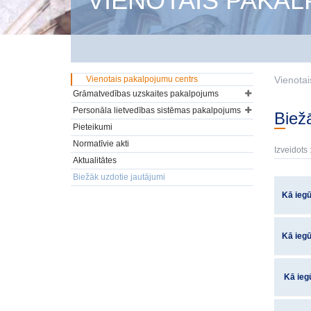
VIENOTAIS PAKA
Vienotais pakalpojumu centrs
Vienotai
Grāmatvedības uzskaites pakalpojums
Personāla lietvedības sistēmas pakalpojums
Bie
Pieteikumi
Normatīvie akti
Izveidots 
Aktualitātes
Biežāk uzdotie jautājumi
Kā iegū
Kā iegū
Kā iegū