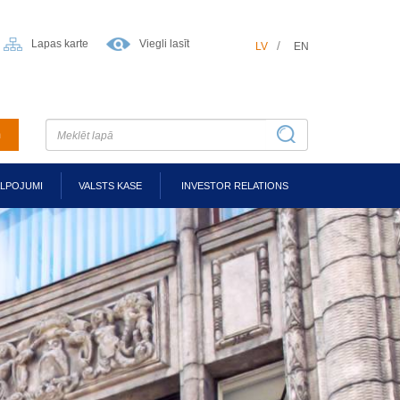
Lapas karte
Viegli lasīt
LV
EN
m
ALPOJUMI
VALSTS KASE
INVESTOR RELATIONS