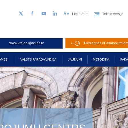
Lielie burti
Teksta versija
Sekojiet mums Twitter
Facebook
YouTube
LinkedIn
www.krajobligacijas.lv
Pieslēgties ePakalpojumie
ĀMES
VALSTS PARĀDA VADĪBA
JAUNUMI
METODIKA
PAK