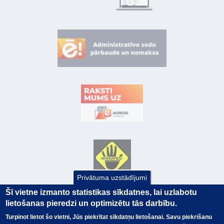
Privātuma uzstādījumi
Šī vietne izmanto statistikas sīkdatnes, lai uzlabotu
lietošanas pieredzi un optimizētu tās darbību.
Turpinot lietot šo vietni, Jūs piekrītat sīkdatņu lietošanai. Savu piekrišanu