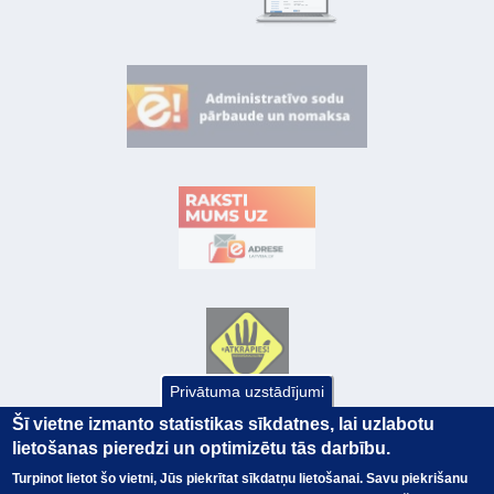
Privātuma uzstādījumi
Šī vietne izmanto statistikas sīkdatnes, lai uzlabotu
lietošanas pieredzi un optimizētu tās darbību.
Turpinot lietot šo vietni, Jūs piekrītat sīkdatņu lietošanai. Savu piekrišanu