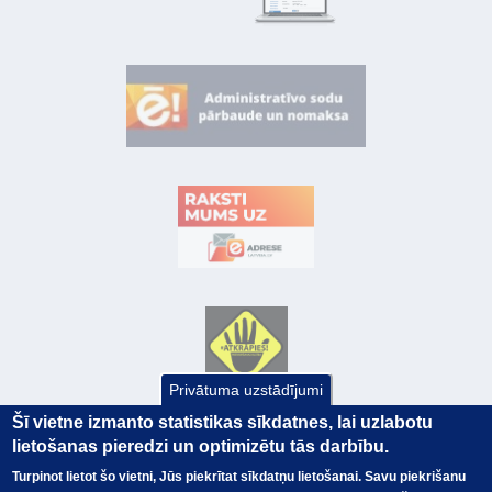
Privātuma uzstādījumi
Šī vietne izmanto statistikas sīkdatnes, lai uzlabotu
lietošanas pieredzi un optimizētu tās darbību.
Turpinot lietot šo vietni, Jūs piekrītat sīkdatņu lietošanai. Savu piekrišanu