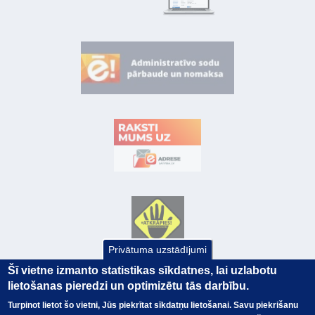
Privātuma uzstādījumi
Šī vietne izmanto statistikas sīkdatnes, lai uzlabotu
lietošanas pieredzi un optimizētu tās darbību.
Turpinot lietot šo vietni, Jūs piekrītat sīkdatņu lietošanai. Savu piekrišanu