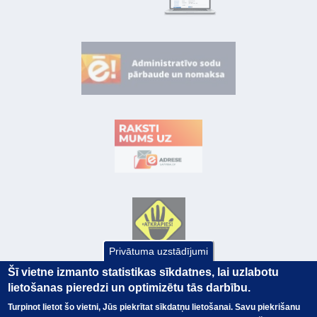
Privātuma uzstādījumi
Šī vietne izmanto statistikas sīkdatnes, lai uzlabotu
lietošanas pieredzi un optimizētu tās darbību.
Turpinot lietot šo vietni, Jūs piekrītat sīkdatņu lietošanai. Savu piekrišanu