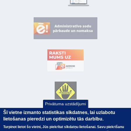
Privātuma uzstādījumi
Šī vietne izmanto statistikas sīkdatnes, lai uzlabotu
lietošanas pieredzi un optimizētu tās darbību.
Turpinot lietot šo vietni, Jūs piekrītat sīkdatņu lietošanai. Savu piekrišanu