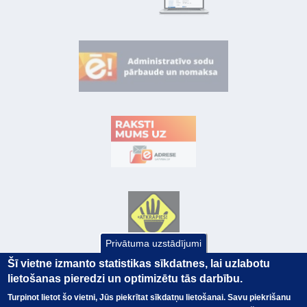
Privātuma uzstādījumi
Šī vietne izmanto statistikas sīkdatnes, lai uzlabotu
lietošanas pieredzi un optimizētu tās darbību.
Turpinot lietot šo vietni, Jūs piekrītat sīkdatņu lietošanai. Savu piekrišanu