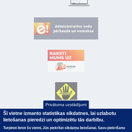
Privātuma uzstādījumi
Šī vietne izmanto statistikas sīkdatnes, lai uzlabotu
lietošanas pieredzi un optimizētu tās darbību.
Turpinot lietot šo vietni, Jūs piekrītat sīkdatņu lietošanai. Savu piekrišanu