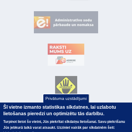
Privātuma uzstādījumi
Šī vietne izmanto statistikas sīkdatnes, lai uzlabotu
lietošanas pieredzi un optimizētu tās darbību.
Turpinot lietot šo vietni, Jūs piekrītat sīkdatņu lietošanai. Savu piekrišanu
Jūs jebkurā laikā varat atsaukt. Uzziniet vairāk par sīkdatnēm šeit: