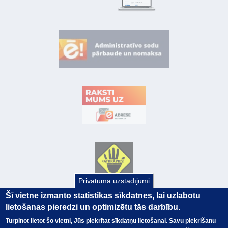
Privātuma uzstādījumi
Šī vietne izmanto statistikas sīkdatnes, lai uzlabotu
lietošanas pieredzi un optimizētu tās darbību.
Turpinot lietot šo vietni, Jūs piekrītat sīkdatņu lietošanai. Savu piekrišanu