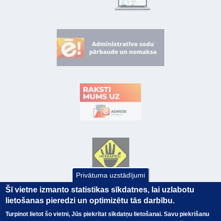
Privātuma uzstādījumi
Šī vietne izmanto statistikas sīkdatnes, lai uzlabotu
lietošanas pieredzi un optimizētu tās darbību.
Turpinot lietot šo vietni, Jūs piekrītat sīkdatņu lietošanai. Savu piekrišanu