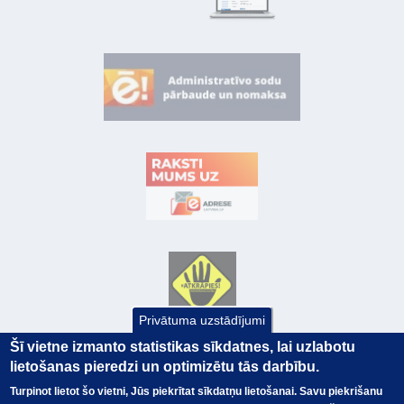
Privātuma uzstādījumi
Šī vietne izmanto statistikas sīkdatnes, lai uzlabotu
lietošanas pieredzi un optimizētu tās darbību.
Turpinot lietot šo vietni, Jūs piekrītat sīkdatņu lietošanai. Savu piekrišanu