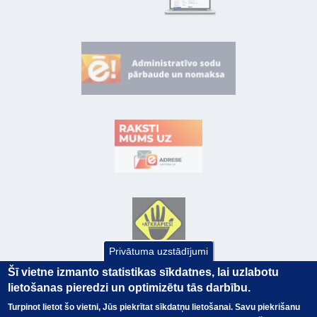
Privātuma uzstādījumi
Šī vietne izmanto statistikas sīkdatnes, lai uzlabotu
lietošanas pieredzi un optimizētu tās darbību.
Turpinot lietot šo vietni, Jūs piekrītat sīkdatņu lietošanai. Savu piekrišanu