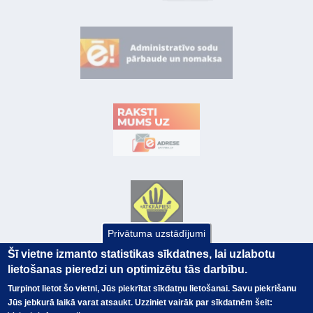
Privātuma uzstādījumi
Šī vietne izmanto statistikas sīkdatnes, lai uzlabotu
lietošanas pieredzi un optimizētu tās darbību.
Turpinot lietot šo vietni, Jūs piekrītat sīkdatņu lietošanai. Savu piekrišanu
Jūs jebkurā laikā varat atsaukt. Uzziniet vairāk par sīkdatnēm šeit: